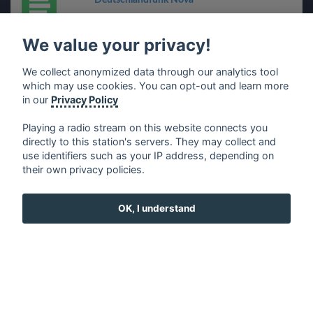
1LIVE Hip Hop & R'nB
We value your privacy!
We collect anonymized data through our analytics tool
Radio Bamberg
which may use cookies. You can opt-out and learn more
in our
Privacy Policy
WDR 2 Bergisches Land
Playing a radio stream on this website connects you
directly to this station's servers. They may collect and
Radio Nordseewelle
use identifiers such as your IP address, depending on
their own privacy policies.
rbbKultur
OK, I understand
90s90s BEAT
Antenne Vorarlberg
Radio SRF Musikwelle