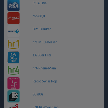
R.SA Live
rbb 88,8
BR1 Franken
hr1 Mittelhessen
1A 80er Hits
hr4 Rhein-Main
Radio Swiss Pop
80s80s
ENERGY Sachsen