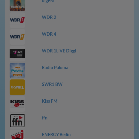
bigFM
WDR 2
WDR 4
WDR 1LIVE Diggi
Radio Paloma
SWR1 BW
Kiss FM
ffn
ENERGY Berlin