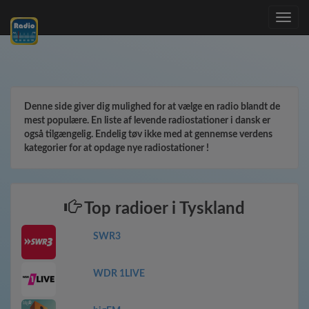
Toggle
navig
Denne side giver dig mulighed for at vælge en radio blandt de
mest populære. En liste af levende radiostationer i dansk er
også tilgængelig. Endelig tøv ikke med at gennemse verdens
kategorier for at opdage nye radiostationer !
Top radioer i Tyskland
SWR3
WDR 1LIVE