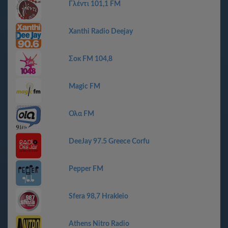
Γλέντι 101,1 FM
Xanthi Radio Deejay
Σοκ FM 104,8
Magic FM
Ολα FM
DeeJay 97.5 Greece Corfu
Pepper FM
Sfera 98,7 Hrakleio
Athens Nitro Radio