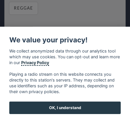
REGGAE
RELAX
We value your privacy!
We collect anonymized data through our analytics tool
which may use cookies. You can opt-out and learn more
MUSIC
in our
Privacy Policy
Playing a radio stream on this website connects you
directly to this station's servers. They may collect and
use identifiers such as your IP address, depending on
français
⋅
english
⋅
deutsch
⋅
español
⋅
italiano
⋅
their own privacy policies.
русский
⋅
nederlands
⋅
dansk
⋅
svenska
⋅
türk
⋅
ελληνικά
⋅
norsk
⋅
suomi
OK, I understand
Contact us: contact@my-radios.com
Terms of service