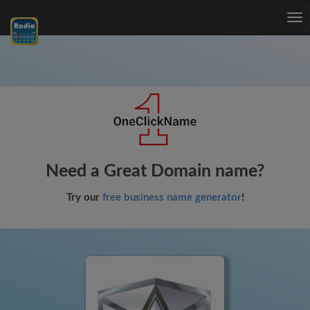
Tog
nav
Need a Great Domain name?
Try our
free business name generator
!