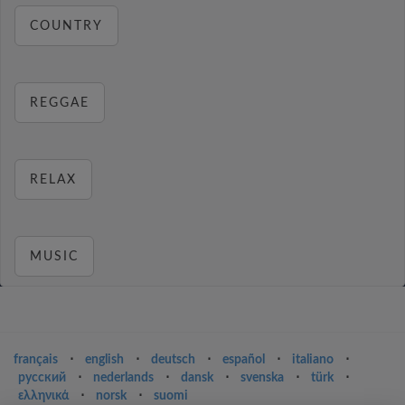
COUNTRY
REGGAE
RELAX
MUSIC
français
⋅
english
⋅
deutsch
⋅
español
⋅
italiano
⋅
русский
⋅
nederlands
⋅
dansk
⋅
svenska
⋅
türk
⋅
ελληνικά
⋅
norsk
⋅
suomi