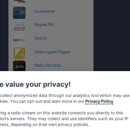
Солнечное
Мария FM
Tort:fm
Новогоднее Радио
Radio Afrodita
Сигма
 value your privacy!
Апекс-Радио
collect anonymized data through our analytics tool which may use
kies. You can opt-out and learn more in our
Privacy Policy
Удачное Радио
ying a radio stream on this website connects you directly to this
tion's servers. They may collect and use identifiers such as your IP
ress, depending on their own privacy policies.