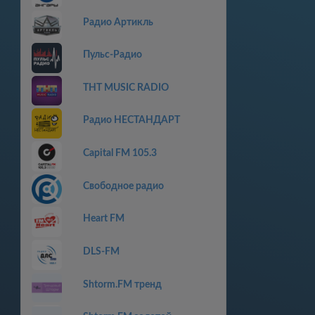
Радио Артикль
Пульс-Радио
THT MUSIC RADIO
Радио НЕСТАНДАРТ
Capital FM 105.3
Свободное радио
Heart FM
DLS-FM
Shtorm.FM тренд