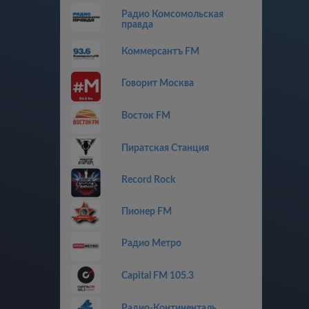
Радио Комсомольская
правда
Коммерсантъ FM
Говорит Москва
Восток FM
Пиратская Станция
Record Rock
Пионер FM
Радио Метро
Capital FM 105.3
Радио-Континенталь