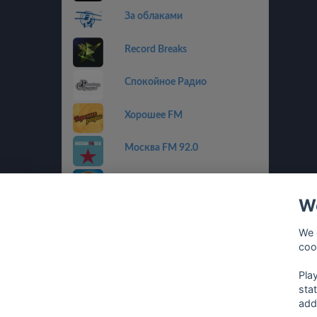
За облаками
Record Breaks
Спокойное Радио
Хорошее FM
Москва FM 92.0
Пилот FM
We
Радио Альфа
We 
coo
Радиола
Pla
sta
add