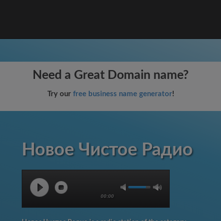
Need a Great Domain name?
Try our
free business name generator
!
Новое Чистое Радио
00:00