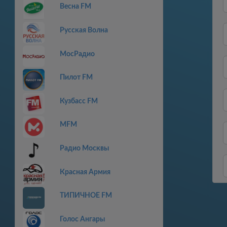
Весна FM
Русская Волна
МосРадио
Пилот FM
Кузбасс FM
MFM
Радио Москвы
Красная Армия
ТИПИЧНОЕ FM
Голос Ангары