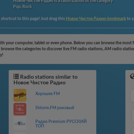
Новое Чистое Радио is a radio station of the category
Pop, Rock
shortcut to this page! Just drag this
Новое Чистое Радио-bookmark
to 
h your computer, tablet or even phone. Below you can browse the most fam
rowse the categories to discover live FM radio stations, AM radio station
y!
Radio stations similar to
Новое Чистое Радио
Хорошее FM
Shtorm.FM роковый
Радио Premium РУССКИЙ
ТОП