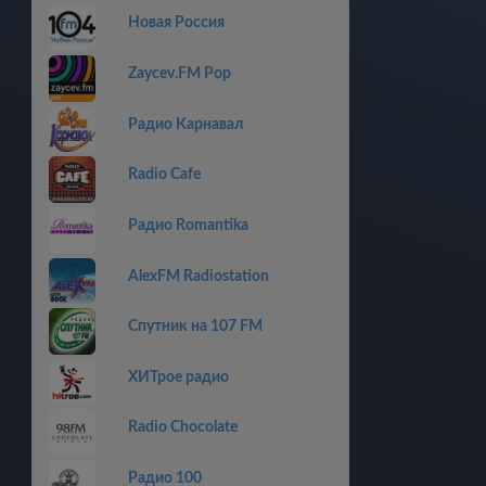
Новая Россия
Zaycev.FM Pop
Радио Карнавал
Radio Cafe
Радио Romantika
AlexFM Radiostation
Спутник на 107 FM
ХИТрое радио
Radio Chocolate
Радио 100