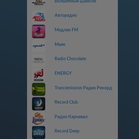
Волшебный Шансон
Авторадио
Медляк FM
Маяк
Radio Chocolate
ENERGY
Trancemission Радио Рекорд
Record Club
Радио Карнавал
Record Deep