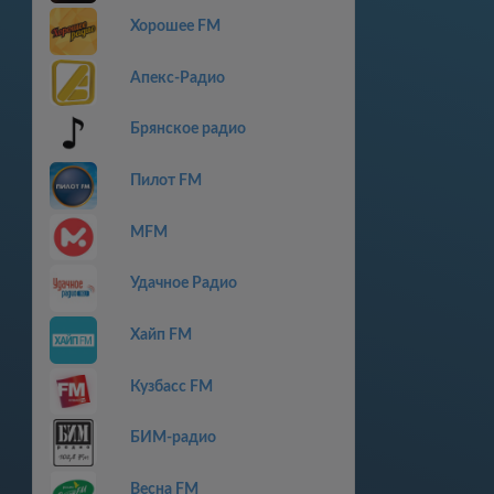
Хорошее FM
Апекс-Радио
Брянское радио
Пилот FM
MFM
Удачное Радио
Хайп FM
Кузбасс FM
БИМ-радио
Весна FM