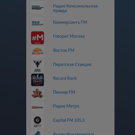
Радио Комсомольская
правда
Коммерсантъ FM
Говорит Москва
Восток FM
Пиратская Станция
Record Rock
Пионер FM
Радио Метро
Capital FM 105.3
Радио-Континенталь