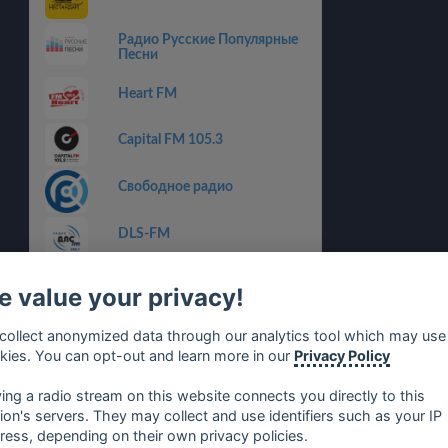
Радио Русские Популярные
Песни
Heart FM
Capital FM 105.3
Свободное радио
DLS-FM
POPFM Биробиджан
 value your privacy!
InSTYLE
collect anonymized data through our analytics tool which may use
kies. You can opt-out and learn more in our
Privacy Policy
Newtone FM
ying a radio stream on this website connects you directly to this
tion's servers. They may collect and use identifiers such as your IP
ress, depending on their own privacy policies.