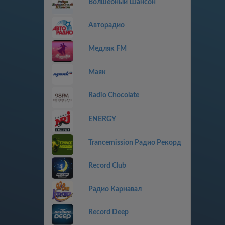
Волшебный Шансон
Авторадио
Медляк FM
Маяк
Radio Chocolate
ENERGY
Trancemission Радио Рекорд
Record Club
Радио Карнавал
Record Deep