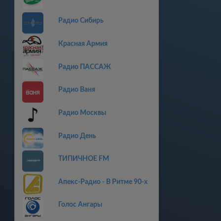
Радио Сибирь
Красная Армия
Радио ПАССАЖ
Радио Ваня
Радио Москвы
Радио День
ТИПИЧНОЕ FM
Апекс-Радио - В Ритме 90-х
Голос Ангары