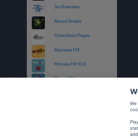
За облаками
Record Breaks
Спокойное Радио
Хорошее FM
Москва FM 92.0
Пилот FM
We
Радио Альфа
We 
Радиола
coo
Pla
sta
add