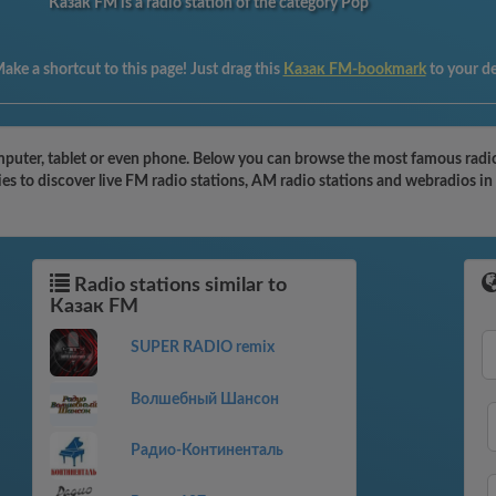
Казак FM is a radio station of the category Pop
ake a shortcut to this page! Just drag this
Казак FM-bookmark
to your d
uter, tablet or even phone. Below you can browse the most famous radio st
s to discover live FM radio stations, AM radio stations and webradios in 
Radio stations similar to
Казак FM
SUPER RADIO remix
Волшебный Шансон
Радио-Континенталь