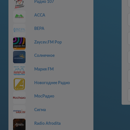
Радио 107
АССА
ВЕРА
Zaycev.FM Pop
Солнечное
Мария FM
Новогоднее Радио
МосРадио
Сигма
Radio Afrodita