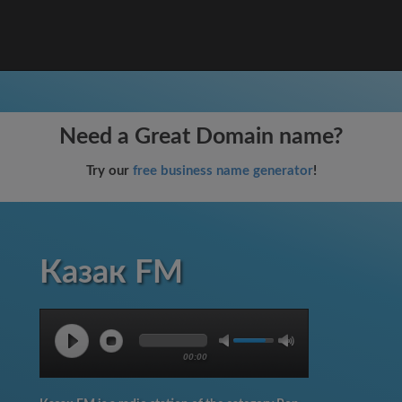
Need a Great Domain name?
Try our
free business name generator
!
Казак FM
00:00