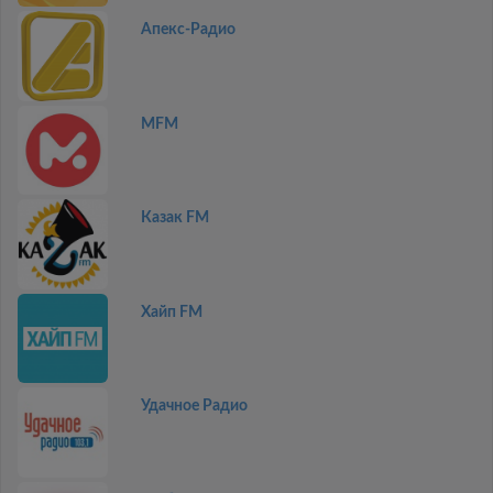
Апекс-Радио
MFM
Казак FM
Хайп FM
Удачное Радио