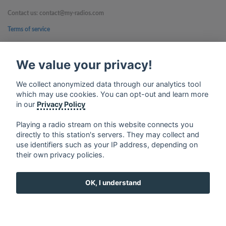
Contact us: contact@my-radios.com
Terms of service
Privacy Policy
We value your privacy!
Google Play and the Google Play logo are trademarks of Google Inc.
We collect anonymized data through our analytics tool
which may use cookies. You can opt-out and learn more
in our
Privacy Policy
Playing a radio stream on this website connects you
directly to this station's servers. They may collect and
use identifiers such as your IP address, depending on
their own privacy policies.
OK, I understand