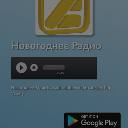
Новогоднее Радио
00:00
Новогоднее Радио is a radio station of the category Pop,
Variety