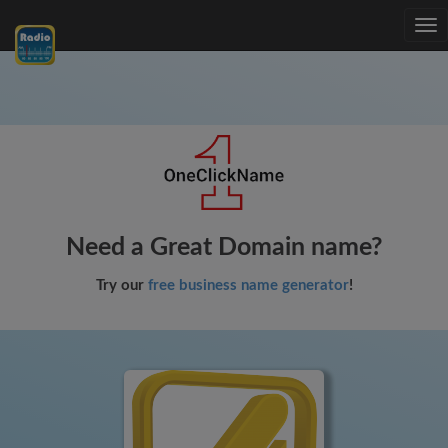
Tog
nav
Need a Great Domain name?
Try our
free business name generator
!