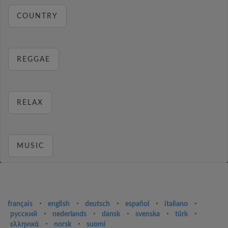
COUNTRY
REGGAE
RELAX
MUSIC
français
⋅
english
⋅
deutsch
⋅
español
⋅
italiano
⋅
русский
⋅
nederlands
⋅
dansk
⋅
svenska
⋅
türk
⋅
ελληνικά
⋅
norsk
⋅
suomi