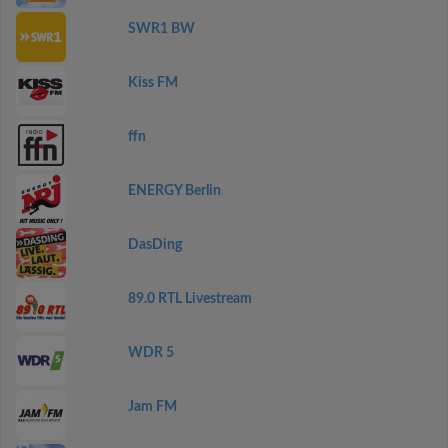
SWR1 BW
Kiss FM
ffn
ENERGY Berlin
DasDing
89.0 RTL Livestream
WDR 5
Jam FM