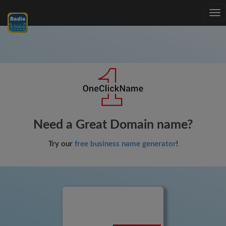
Tog
nav
Need a Great Domain name?
Try our
free business name generator
!