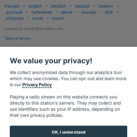
français
⋅
english
⋅
deutsch
⋅
español
⋅
italiano
⋅
русский
⋅
nederlands
⋅
dansk
⋅
svenska
⋅
türk
⋅
ελληνικά
⋅
norsk
⋅
suomi
Contact us: contact@my-radios.com
Terms of service
Privacy Policy
We value your privacy!
Google Play and the Google Play logo are trademarks of Google Inc.
We collect anonymized data through our analytics tool
which may use cookies. You can opt-out and learn more
in our
Privacy Policy
Playing a radio stream on this website connects you
directly to this station's servers. They may collect and
use identifiers such as your IP address, depending on
their own privacy policies.
OK, I understand