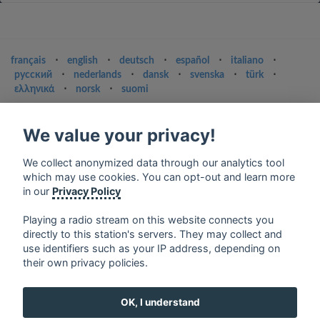
français
⋅
english
⋅
deutsch
⋅
español
⋅
italiano
⋅
русский
⋅
nederlands
⋅
dansk
⋅
svenska
⋅
türk
⋅
ελληνικά
⋅
norsk
⋅
suomi
Contact us: contact@my-radios.com
We value your privacy!
Terms of service
Privacy Policy
We collect anonymized data through our analytics tool
which may use cookies. You can opt-out and learn more
Google Play and the Google Play logo are trademarks of Google Inc.
in our
Privacy Policy
Playing a radio stream on this website connects you
directly to this station's servers. They may collect and
use identifiers such as your IP address, depending on
their own privacy policies.
OK, I understand