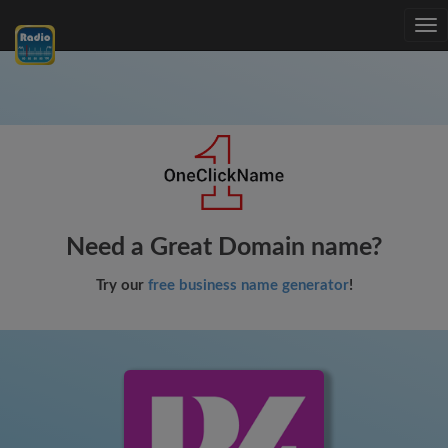
Tog
nav
Need a Great Domain name?
Try our
free business name generator
!