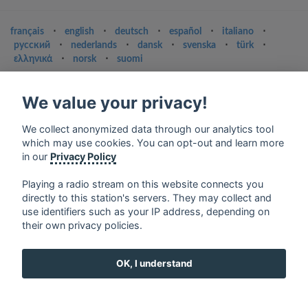
français
⋅
english
⋅
deutsch
⋅
español
⋅
italiano
⋅
русский
⋅
nederlands
⋅
dansk
⋅
svenska
⋅
türk
⋅
ελληνικά
⋅
norsk
⋅
suomi
Contact us: contact@my-radios.com
We value your privacy!
Terms of service
Privacy Policy
We collect anonymized data through our analytics tool
which may use cookies. You can opt-out and learn more
Google Play and the Google Play logo are trademarks of Google Inc.
in our
Privacy Policy
Playing a radio stream on this website connects you
directly to this station's servers. They may collect and
use identifiers such as your IP address, depending on
their own privacy policies.
OK, I understand