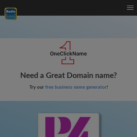
Tog
nav
Need a Great Domain name?
Try our
free business name generator
!