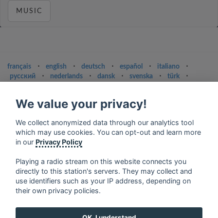
MUSIC
français
⋅
english
⋅
deutsch
⋅
español
⋅
italiano
⋅
русский
⋅
nederlands
⋅
dansk
⋅
svenska
⋅
türk
⋅
ελληνικά
⋅
norsk
⋅
suomi
We value your privacy!
Contact us: contact@my-radios.com
Terms of service
We collect anonymized data through our analytics tool
which may use cookies. You can opt-out and learn more
Privacy Policy
in our
Privacy Policy
Google Play and the Google Play logo are trademarks of Google Inc.
Playing a radio stream on this website connects you
directly to this station's servers. They may collect and
use identifiers such as your IP address, depending on
their own privacy policies.
OK, I understand