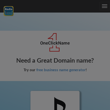
Tog
nav
Need a Great Domain name?
Try our
free business name generator
!