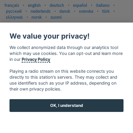
français
⋅
english
⋅
deutsch
⋅
español
⋅
italiano
⋅
русский
⋅
nederlands
⋅
dansk
⋅
svenska
⋅
türk
⋅
ελληνικά
⋅
norsk
⋅
suomi
Contact us: contact@my-radios.com
We value your privacy!
Terms of service
Privacy Policy
We collect anonymized data through our analytics tool
which may use cookies. You can opt-out and learn more
Google Play and the Google Play logo are trademarks of Google Inc.
in our
Privacy Policy
Playing a radio stream on this website connects you
directly to this station's servers. They may collect and
use identifiers such as your IP address, depending on
their own privacy policies.
OK, I understand