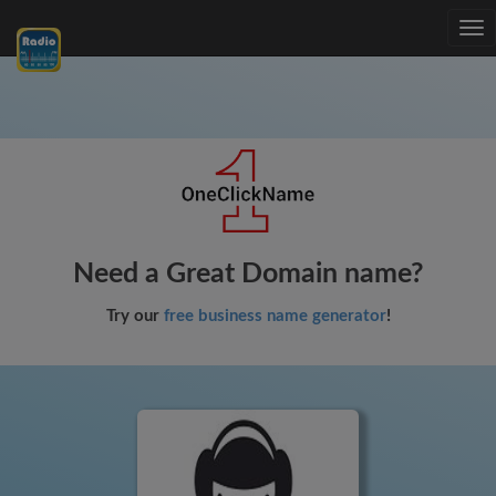
Tog
nav
Need a Great Domain name?
Try our
free business name generator
!