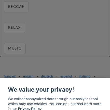
REGGAE
RELAX
MUSIC
français
⋅
english
⋅
deutsch
⋅
español
⋅
italiano
⋅
русский
⋅
nederlands
⋅
dansk
⋅
svenska
⋅
türk
⋅
ελληνικά
⋅
norsk
⋅
suomi
We value your privacy!
Contact us: contact@my-radios.com
We collect anonymized data through our analytics tool
Terms of service
which may use cookies. You can opt-out and learn more
in our
Privacy Policy