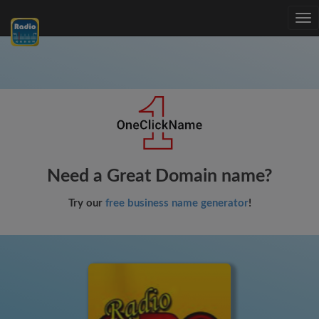
Tog
nav
Need a Great Domain name?
Try our
free business name generator
!