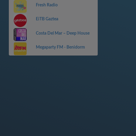
Fresh Radio
EiTB Gaztea
Costa Del Mar – Deep House
Megaparty FM - Benidorm