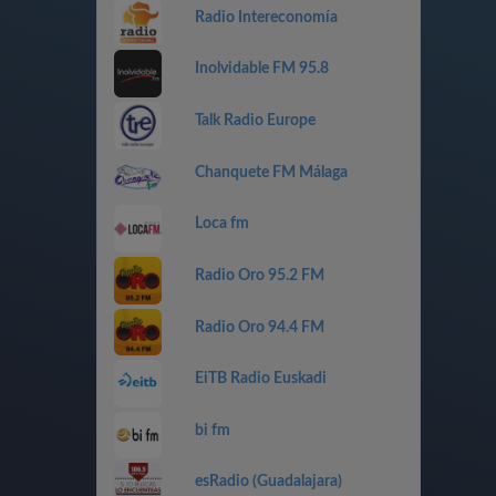
Radio Intereconomía
Inolvidable FM 95.8
Talk Radio Europe
Chanquete FM Málaga
Loca fm
Radio Oro 95.2 FM
Radio Oro 94.4 FM
EiTB Radio Euskadi
bi fm
esRadio (Guadalajara)