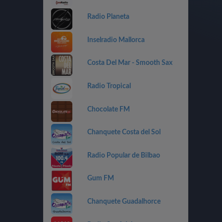
Radio Planeta
Inselradio Mallorca
Costa Del Mar - Smooth Sax
Radio Tropical
Chocolate FM
Chanquete Costa del Sol
Radio Popular de Bilbao
Gum FM
Chanquete Guadalhorce