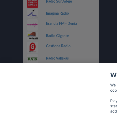
Radio Sur Adeje
Imagina Ràdio
Esencia FM - Denia
Radio Gigante
Gestiona Radio
Radio Vallekas
IB3 Ràdio
We
Holland FM
We 
coo
Costa Del Mar - Dance
Pla
sta
add