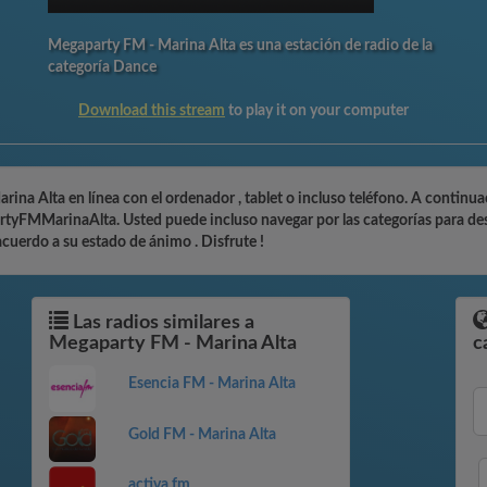
Megaparty FM - Marina Alta es una estación de radio de la
categoría Dance
Download this stream
to play it on your computer
na Alta en línea con el ordenador , tablet o incluso teléfono. A continua
tyFMMarinaAlta. Usted puede incluso navegar por las categorías para des
acuerdo a su estado de ánimo . Disfrute !
Las radios similares a
Megaparty FM - Marina Alta
c
Esencia FM - Marina Alta
Gold FM - Marina Alta
activa fm