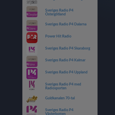
Sveriges Radio P4
Östergötland
Sveriges Radio P4 Dalarna
Power Hit Radio
Sveriges Radio P4 Skaraborg
Sveriges Radio P4 Kalmar
Sveriges Radio P4 Uppland
Sveriges Radio P4 med
Radiosporten
Guldkanalen 70-tal
Sveriges Radio P4
Västerbotten