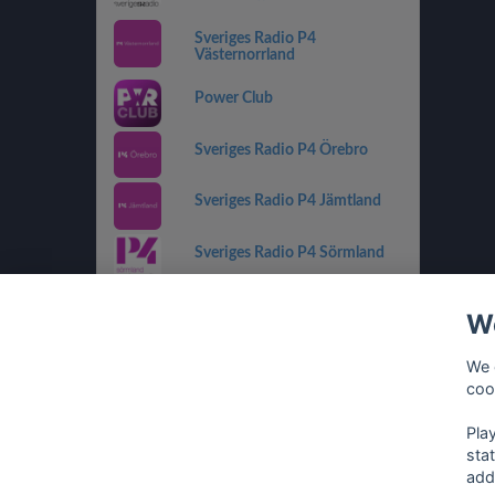
Sveriges Radio P4
Västernorrland
Power Club
Sveriges Radio P4 Örebro
Sveriges Radio P4 Jämtland
Sveriges Radio P4 Sörmland
Sveriges Radio P4 Kronoberg
We
Sveriges Radio P2 Musik
We 
coo
Sveriges Radio P4 Gävleborg
Pla
sta
add