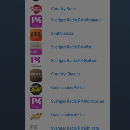
Country Rocks
Sveriges Radio P4 Värmland
Soul Classics
Sveriges Radio P4 Väst
Sveriges Radio P4 Halland
Country Classics
Guldkanalen 90-tal
Sveriges Radio P4 Norrbotten
Guldkanalen 60-tal
Sveriges Radio P3 Din gata