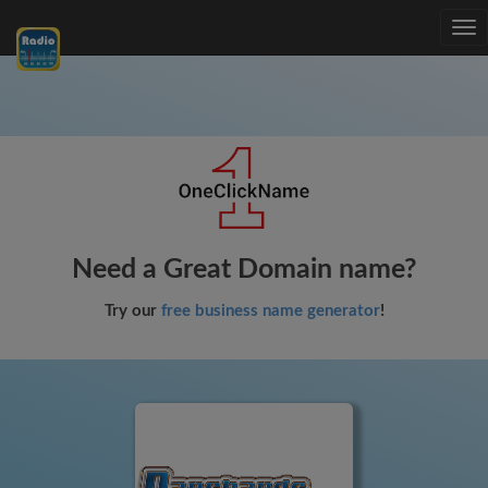
Tog
nav
Need a Great Domain name?
Try our
free business name generator
!