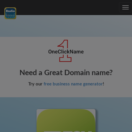
Tog
nav
Need a Great Domain name?
Try our
free business name generator
!