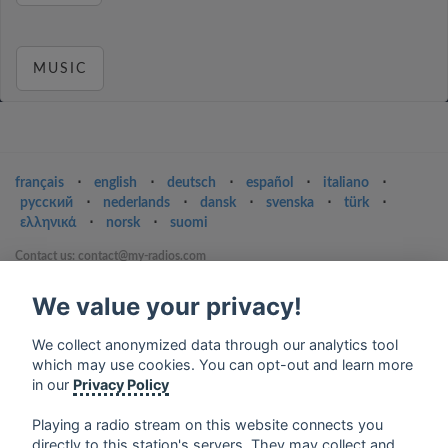
MUSIC
français
⋅
english
⋅
deutsch
⋅
español
⋅
italiano
⋅
русский
⋅
nederlands
⋅
dansk
⋅
svenska
⋅
türk
⋅
ελληνικά
⋅
norsk
⋅
suomi
Contact us: contact@my-radios.com
Terms of service
We value your privacy!
Privacy Policy
We collect anonymized data through our analytics tool
Google Play and the Google Play logo are trademarks of Google Inc.
which may use cookies. You can opt-out and learn more
in our
Privacy Policy
Playing a radio stream on this website connects you
directly to this station's servers. They may collect and