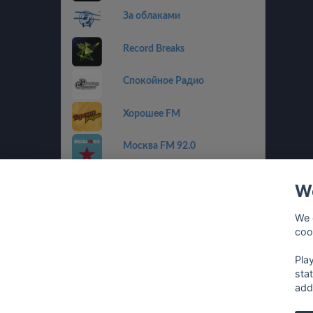
За облаками
Record Breaks
Спокойное Радио
Хорошее FM
Москва FM 92.0
Пилот FM
We
Радио Альфа
We 
coo
Радиола
Pla
sta
add