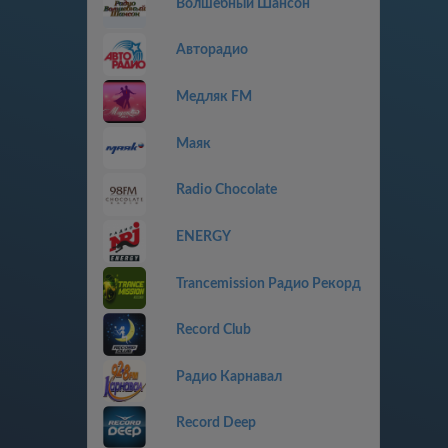
Волшебный Шансон
Авторадио
Медляк FM
Маяк
Radio Chocolate
ENERGY
Trancemission Радио Рекорд
Record Club
Радио Карнавал
Record Deep