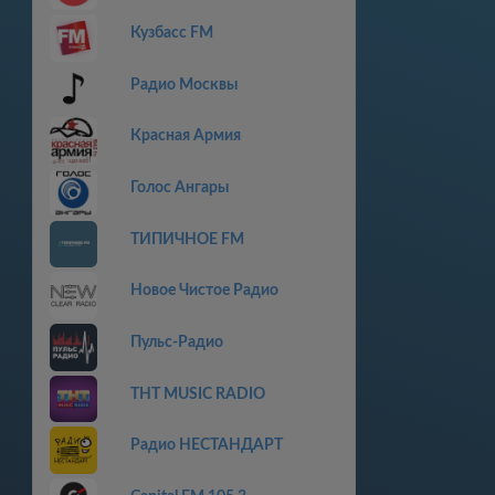
Кузбасс FM
Радио Москвы
Красная Армия
Голос Ангары
ТИПИЧНОЕ FM
Новое Чистое Радио
Пульс-Радио
THT MUSIC RADIO
Радио НЕСТАНДАРТ