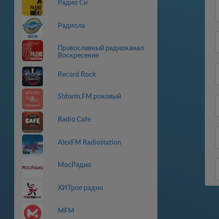
Радио Си
Радиола
Православный радиоканал
Воскресение
Record Rock
Shtorm.FM роковый
Radio Cafe
AlexFM Radiostation
МосРадио
ХИТрое радио
MFM