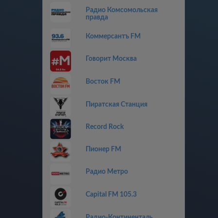
Радио Комсомольская
правда
Коммерсантъ FM
Говорит Москва
Восток FM
Пиратская Станция
Record Rock
Пионер FM
Радио Метро
Capital FM 105.3
Радио-Континенталь