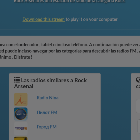
Rock Arsenal es una estación de radio de la categoría Rock
Download this stream
to play it on your computer
ea con el ordenador , tablet o incluso teléfono. A continuación puede ver 
d puede incluso navegar por las categorías para descubrir las radios FM , 
nimo . Disfrute !
Las radios similares a Rock
Arsenal
c
Radio Nina
Пилот FM
Город FM