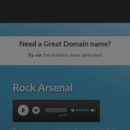
Need a Great Domain name?
Try our
free business name generator
!
Rock Arsenal
00:00