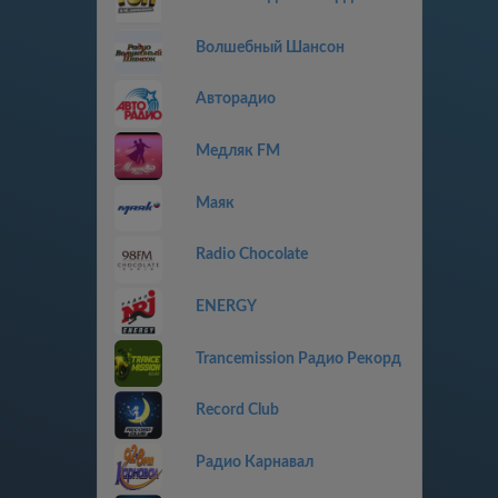
Волшебный Шансон
Авторадио
Медляк FM
Маяк
Radio Chocolate
ENERGY
Trancemission Радио Рекорд
Record Club
Радио Карнавал