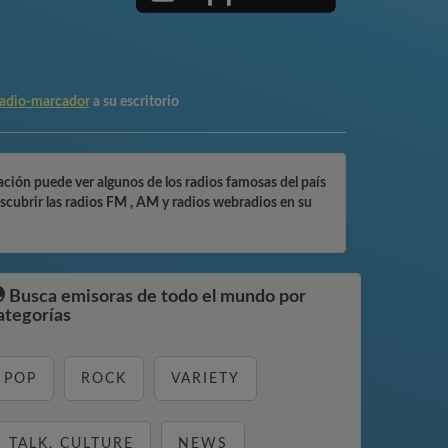
adio-marcador
a su escritorio
ción puede ver algunos de los radios famosas del país
cubrir las radios FM , AM y radios webradios en su
Busca emisoras de todo el mundo por
ategorías
POP
ROCK
VARIETY
TALK, CULTURE
NEWS