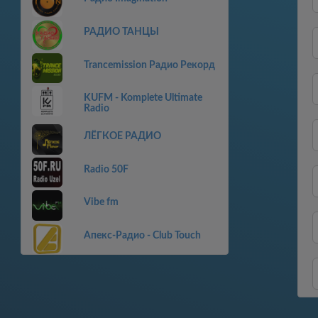
РАДИО ТАНЦЫ
Trancemission Радио Рекорд
KUFM - Komplete Ultimate
Radio
ЛЁГКОЕ РАДИО
Radio 50F
Vibe fm
Апекс-Радио - Club Touch