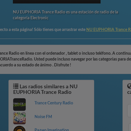
NU EUPHORIA Trance Radio es una estación de radio de la
categoría Electronic
cto a esta página! Sólo tienes que arrastrar este
NU EUPHORIA Trance R
 Radio en línea con el ordenador , tablet o incluso teléfono. A continua
RIATranceRadio. Usted puede incluso navegar por las categorías para des
acuerdo a su estado de ánimo . Disfrute !
Las radios similares a NU
EUPHORIA Trance Radio
c
Trance Century Radio
Noise FM
Радио Imagination