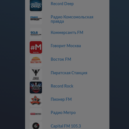
Record Deep
Радио Комсомольская
правда
Коммерсантъ FM
Говорит Москва
Восток FM
Пиратская Станция
Record Rock
Пионер FM
Радио Метро
Capital FM 105.3