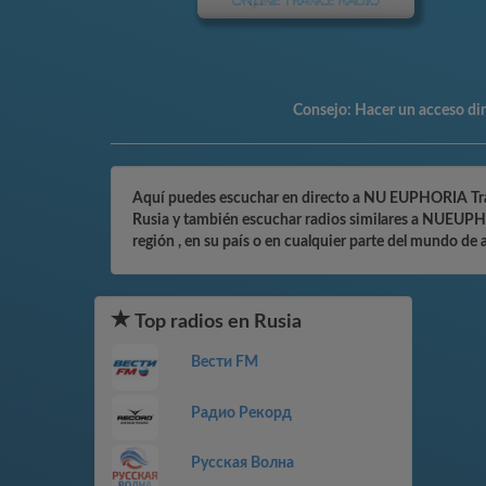
Consejo:
Hacer un acceso dire
Aquí puedes escuchar en directo a NU EUPHORIA Trance
Rusia y también escuchar radios similares a NUEUPHO
región , en su país o en cualquier parte del mundo de 
Top radios en Rusia
Вести FM
Радио Рекорд
Русская Волна