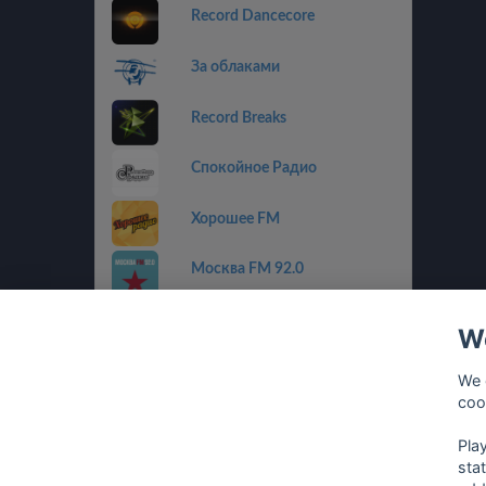
Record Dancecore
За облаками
Record Breaks
Спокойное Радио
Хорошее FM
Москва FM 92.0
Пилот FM
We
Радио Альфа
We 
coo
Радиола
Pla
sta