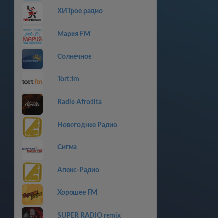
ХИТрое радио
Мария FM
Солнечное
Tort:fm
Radio Afrodita
Новогоднее Радио
Сигма
Апекс-Радио
Хорошее FM
SUPER RADIO remix