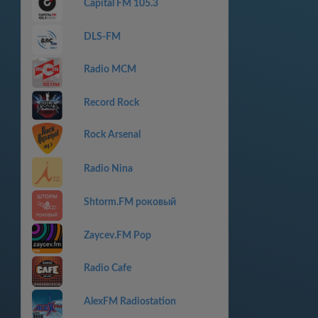
Capital FM 105.3
DLS-FM
Radio MCM
Record Rock
Rock Arsenal
Radio Nina
Shtorm.FM роковый
Zaycev.FM Pop
Radio Cafe
AlexFM Radiostation