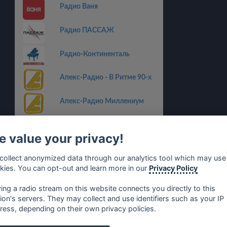
Радио Ваня
Радио ПАССАЖ
Радио-Континенталь
Апекс-Радио - В Ритме 90-х
Апекс-Радио Миллениум
АСТВ
 value your privacy!
Русская Волна
collect anonymized data through our analytics tool which may use
kies. You can opt-out and learn more in our
Privacy Policy
Радио Трасса
ying a radio stream on this website connects you directly to this
tion's servers. They may collect and use identifiers such as your IP
ress, depending on their own privacy policies.