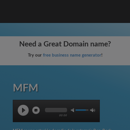
Need a Great Domain name?
Try our
free business name generator
!
MFM
00:00