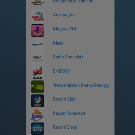
Волшебный Шансон
Авторадио
Медляк FM
Маяк
Radio Chocolate
ENERGY
Trancemission Радио Рекорд
Record Club
Радио Карнавал
Record Deep