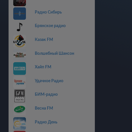
Радио Сибирь
Брянское радио
Казак FM
Волшебный Шансон
Хайп FM
Удачное Радио
БИМ-радио
Весна FM
Радио День