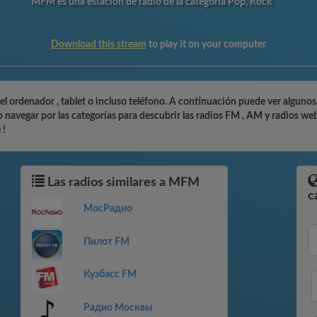
MFM es una estación de radio de la categoría Pop, Rock
Download this stream
to play it on your computer
 ordenador , tablet o incluso teléfono. A continuación puede ver algunos 
navegar por las categorías para descubrir las radios FM , AM y radios webr
 !
Las radios similares a MFM
c
МосРадио
Пилот FM
Кузбасс FM
Радио Москвы