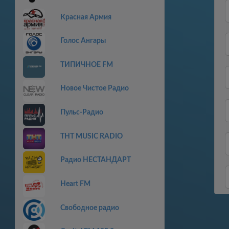
Красная Армия
Голос Ангары
ТИПИЧНОЕ FM
Новое Чистое Радио
Пульс-Радио
THT MUSIC RADIO
Радио НЕСТАНДАРТ
Heart FM
Свободное радио