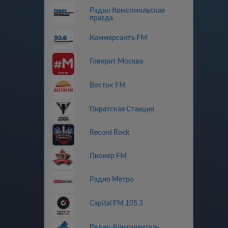
Радио Комсомольская
правда
Коммерсантъ FM
Говорит Москва
Восток FM
Пиратская Станция
Record Rock
Пионер FM
Радио Метро
Capital FM 105.3
Радио-Континенталь