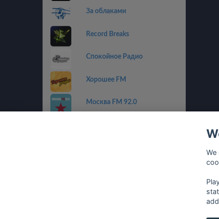
За облаками
Record Breaks
Спокойное Радио
Хорошее FM
Москва FM 92.0
Пилот FM
We
Радио Альфа
We 
coo
Радиола
Pla
sta
add