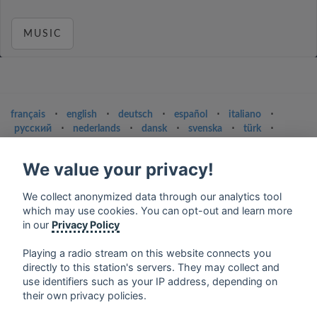
MUSIC
français
⋅
english
⋅
deutsch
⋅
español
⋅
italiano
⋅
русский
⋅
nederlands
⋅
dansk
⋅
svenska
⋅
türk
⋅
ελληνικά
⋅
norsk
⋅
suomi
We value your privacy!
Contact us: contact@my-radios.com
Terms of service
We collect anonymized data through our analytics tool
which may use cookies. You can opt-out and learn more
Privacy Policy
in our
Privacy Policy
Google Play and the Google Play logo are trademarks of Google Inc.
Playing a radio stream on this website connects you
directly to this station's servers. They may collect and
use identifiers such as your IP address, depending on
their own privacy policies.