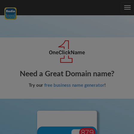
Tog
nav
Need a Great Domain name?
Try our
free business name generator
!