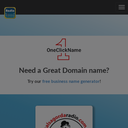
Tog
nav
Need a Great Domain name?
Try our
free business name generator
!