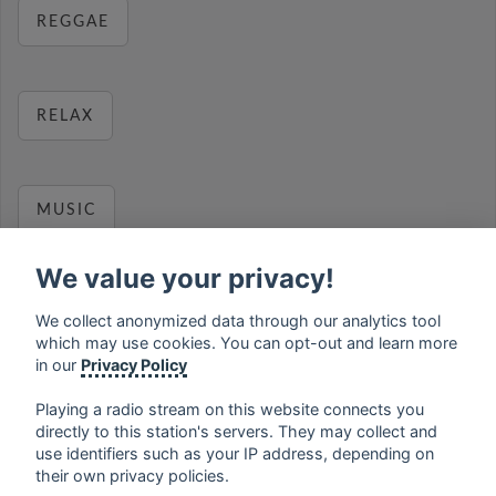
REGGAE
RELAX
MUSIC
We value your privacy!
We collect anonymized data through our analytics tool
français
⋅
english
⋅
deutsch
⋅
español
⋅
italiano
⋅
which may use cookies. You can opt-out and learn more
русский
⋅
nederlands
⋅
dansk
⋅
svenska
⋅
türk
⋅
in our
Privacy Policy
ελληνικά
⋅
norsk
⋅
suomi
Playing a radio stream on this website connects you
Contact us: contact@my-radios.com
directly to this station's servers. They may collect and
use identifiers such as your IP address, depending on
Terms of service
their own privacy policies.
Privacy Policy