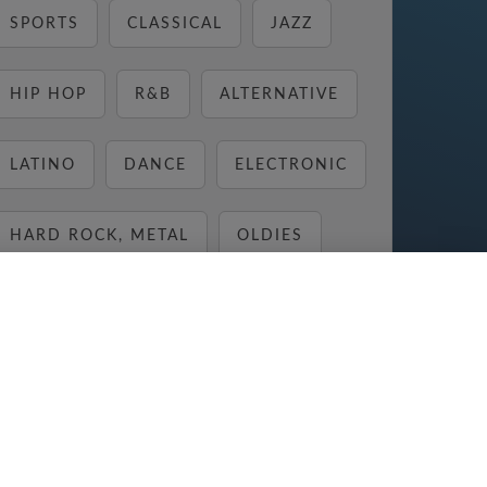
SPORTS
CLASSICAL
JAZZ
HIP HOP
R&B
ALTERNATIVE
LATINO
DANCE
ELECTRONIC
HARD ROCK, METAL
OLDIES
BLUES
COUNTRY
REGGAE
RELAX
MUSIC