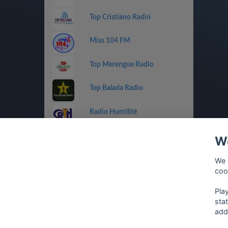
Top Cristiano Radio
Miss 104 FM
Top Merengue Radio
Top Balada Radio
Radio Humilité
We
We 
coo
Pla
sta
add