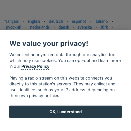
français
⋅
english
⋅
deutsch
⋅
español
⋅
italiano
⋅
русский
⋅
nederlands
⋅
dansk
⋅
svenska
⋅
türk
⋅
ελληνικά
⋅
norsk
⋅
suomi
We value your privacy!
Contact us: contact@my-radios.com
Terms of service
We collect anonymized data through our analytics tool
which may use cookies. You can opt-out and learn more
Privacy Policy
in our
Privacy Policy
Google Play and the Google Play logo are trademarks of Google Inc.
Playing a radio stream on this website connects you
directly to this station's servers. They may collect and
use identifiers such as your IP address, depending on
their own privacy policies.
OK, I understand