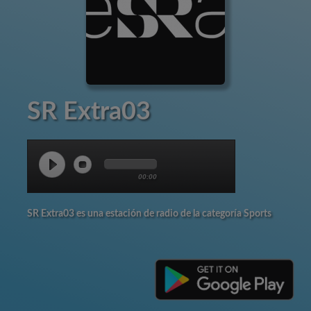
SR Extra03
00:00
SR Extra03 es una estación de radio de la categoría Sports