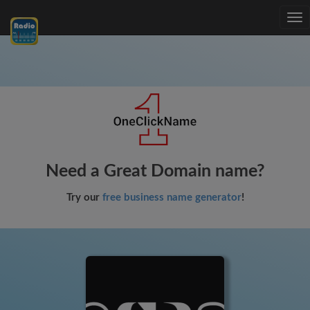
Tog
nav
Need a Great Domain name?
Try our
free business name generator
!