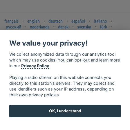
français
⋅
english
⋅
deutsch
⋅
español
⋅
italiano
⋅
русский
⋅
nederlands
⋅
dansk
⋅
svenska
⋅
türk
⋅
ελληνικά
⋅
norsk
⋅
suomi
We value your privacy!
Contact us: contact@my-radios.com
Terms of service
We collect anonymized data through our analytics tool
which may use cookies. You can opt-out and learn more
Privacy Policy
in our
Privacy Policy
Google Play and the Google Play logo are trademarks of Google Inc.
Playing a radio stream on this website connects you
directly to this station's servers. They may collect and
use identifiers such as your IP address, depending on
their own privacy policies.
OK, I understand