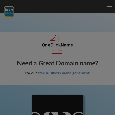
Tog
nav
Need a Great Domain name?
Try our
free business name generator
!