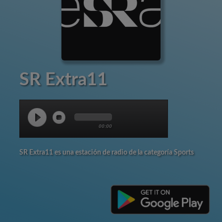
SR Extra11
00:00
SR Extra11 es una estación de radio de la categoría Sports