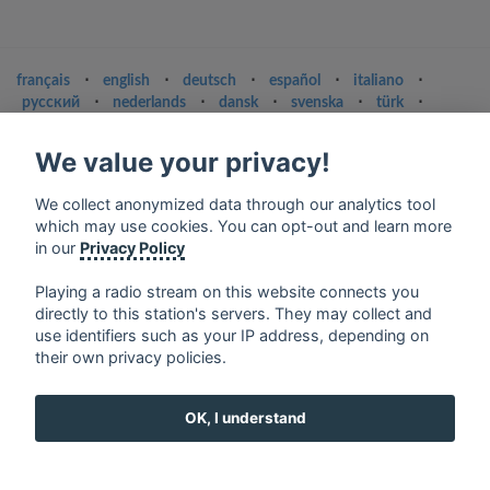
français
⋅
english
⋅
deutsch
⋅
español
⋅
italiano
⋅
русский
⋅
nederlands
⋅
dansk
⋅
svenska
⋅
türk
⋅
ελληνικά
⋅
norsk
⋅
suomi
We value your privacy!
Contact us: contact@my-radios.com
Terms of service
We collect anonymized data through our analytics tool
which may use cookies. You can opt-out and learn more
Privacy Policy
in our
Privacy Policy
Google Play and the Google Play logo are trademarks of Google Inc.
Playing a radio stream on this website connects you
directly to this station's servers. They may collect and
use identifiers such as your IP address, depending on
their own privacy policies.
OK, I understand