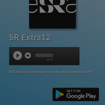
SR Extra12
00:00
SR Extra12 es una estación de radio de la categoría Sports