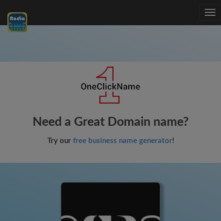
Tog
nav
Need a Great Domain name?
Try our
free business name generator
!