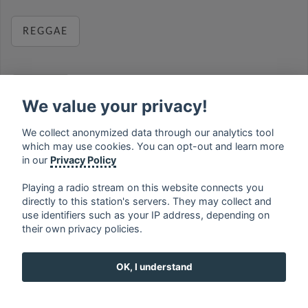
REGGAE
RELAX
We value your privacy!
We collect anonymized data through our analytics tool
which may use cookies. You can opt-out and learn more
MUSIC
in our
Privacy Policy
Playing a radio stream on this website connects you
directly to this station's servers. They may collect and
use identifiers such as your IP address, depending on
français
⋅
english
⋅
deutsch
⋅
español
⋅
italiano
⋅
their own privacy policies.
русский
⋅
nederlands
⋅
dansk
⋅
svenska
⋅
türk
⋅
ελληνικά
⋅
norsk
⋅
suomi
OK, I understand
Contact us: contact@my-radios.com
Terms of service