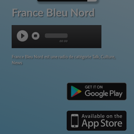
France Bleu Nord
00:00
France Bleu Nord est une radio de catégorie Talk, Culture,
News