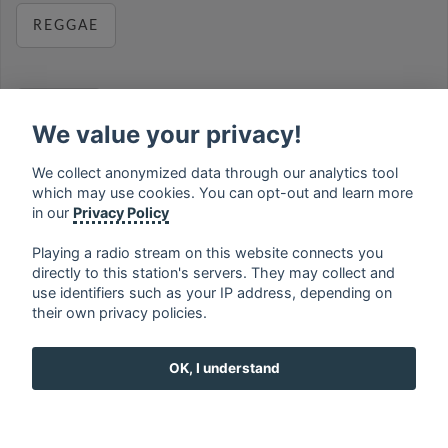
REGGAE
RELAX
We value your privacy!
We collect anonymized data through our analytics tool
which may use cookies. You can opt-out and learn more
MUSIC
in our
Privacy Policy
Playing a radio stream on this website connects you
directly to this station's servers. They may collect and
use identifiers such as your IP address, depending on
français
⋅
english
⋅
deutsch
⋅
español
⋅
italiano
⋅
their own privacy policies.
русский
⋅
nederlands
⋅
dansk
⋅
svenska
⋅
türk
⋅
ελληνικά
⋅
norsk
⋅
suomi
OK, I understand
Contact us: contact@my-radios.com
Terms of service
Privacy Policy