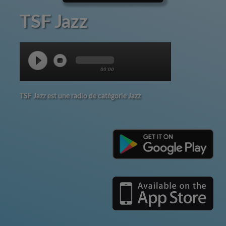
TSF Jazz
00:00
TSF Jazz est une radio de catégorie Jazz