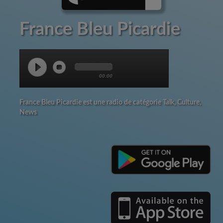
France Bleu Picardie
00:00
France Bleu Picardie est une radio de catégorie Talk, Culture,
News