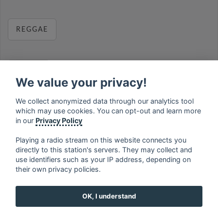
REGGAE
RELAX
We value your privacy!
We collect anonymized data through our analytics tool
which may use cookies. You can opt-out and learn more
MUSIC
in our
Privacy Policy
Playing a radio stream on this website connects you
directly to this station's servers. They may collect and
use identifiers such as your IP address, depending on
français
⋅
english
⋅
deutsch
⋅
español
⋅
italiano
⋅
their own privacy policies.
русский
⋅
nederlands
⋅
dansk
⋅
svenska
⋅
türk
⋅
ελληνικά
⋅
norsk
⋅
suomi
OK, I understand
Contact us: contact@my-radios.com