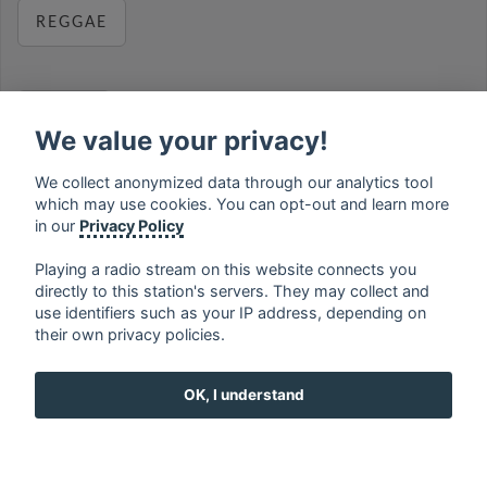
REGGAE
RELAX
We value your privacy!
We collect anonymized data through our analytics tool
which may use cookies. You can opt-out and learn more
MUSIC
in our
Privacy Policy
Playing a radio stream on this website connects you
directly to this station's servers. They may collect and
use identifiers such as your IP address, depending on
français
⋅
english
⋅
deutsch
⋅
español
⋅
italiano
⋅
their own privacy policies.
русский
⋅
nederlands
⋅
dansk
⋅
svenska
⋅
türk
⋅
ελληνικά
⋅
norsk
⋅
suomi
OK, I understand
Contact us: contact@my-radios.com
Terms of service
Privacy Policy