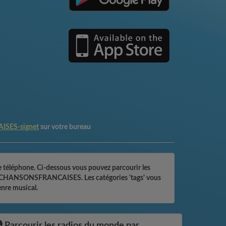
SES-signet
sur votre bureau
téléphone. Ci-dessous vous pouvez parcourir les
TALGIECHANSONSFRANCAISES. Les catégories 'tags' vous
enre musical.
Parcourir les radios du monde par