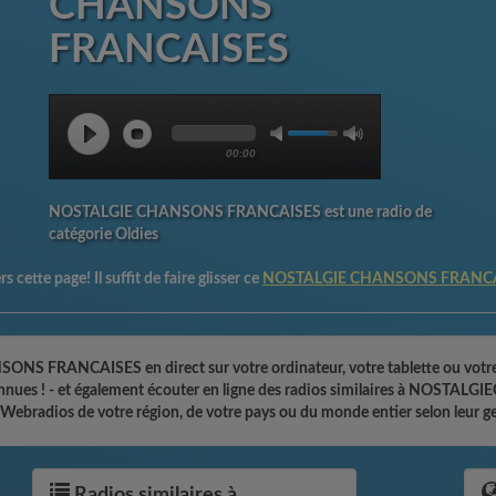
CHANSONS
FRANCAISES
00:00
NOSTALGIE CHANSONS FRANCAISES est une radio de
catégorie Oldies
 cette page! Il suffit de faire glisser ce
NOSTALGIE CHANSONS FRANCAI
S FRANCAISES en direct sur votre ordinateur, votre tablette ou votre 
s connues ! - et également écouter en ligne des radios similaires à NOS
Webradios de votre région, de votre pays ou du monde entier selon leur g
Radios similaires à