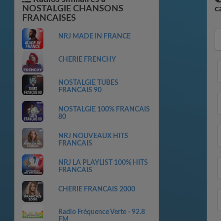
NOSTALGIE CHANSONS
c
FRANCAISES
NRJ MADE IN FRANCE
CHERIE FRENCHY
NOSTALGIE TUBES
FRANCAIS 90
NOSTALGIE 100% FRANCAIS
80
NRJ NOUVEAUX HITS
FRANCAIS
NRJ LA PLAYLIST 100% HITS
FRANCAIS
CHERIE FRANCAIS 2000
Radio Fréquence Verte - 92.8
FM