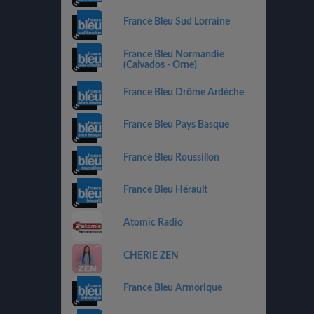
France Bleu Sud Lorraine
France Bleu Normandie
(Calvados - Orne)
France Bleu Drôme Ardèche
France Bleu Pays Basque
France Bleu Roussillon
France Bleu Hérault
Atomic Radio
CHERIE ZEN
France Bleu Armorique