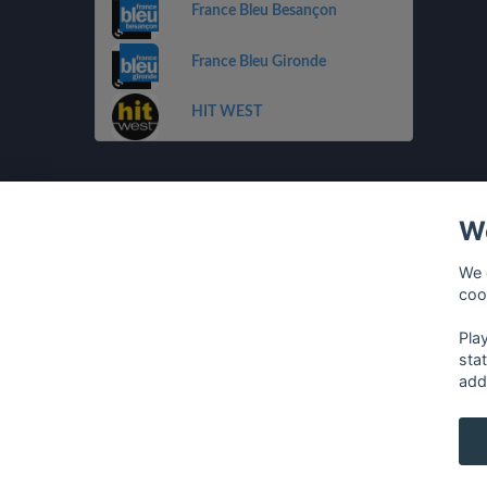
France Bleu Besançon
France Bleu Gironde
HIT WEST
We
We 
coo
Pla
sta
add
français
⋅
english
⋅
deutsch
⋅
español
⋅
italia
Contact us: contact@my-radios.com