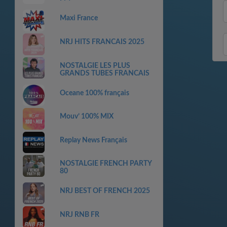
Maxi France
NRJ HITS FRANCAIS 2025
NOSTALGIE LES PLUS
GRANDS TUBES FRANCAIS
Oceane 100% français
Mouv’ 100% MIX
Replay News Français
NOSTALGIE FRENCH PARTY
80
NRJ BEST OF FRENCH 2025
NRJ RNB FR