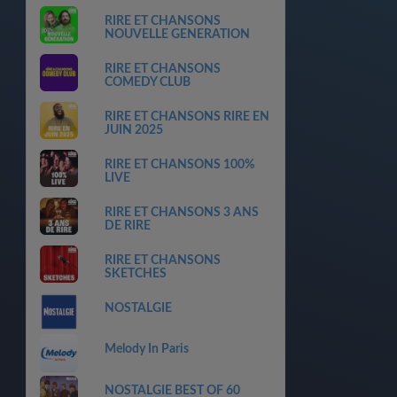
RIRE ET CHANSONS
NOUVELLE GENERATION
RIRE ET CHANSONS
COMEDY CLUB
RIRE ET CHANSONS RIRE EN
JUIN 2025
RIRE ET CHANSONS 100%
LIVE
RIRE ET CHANSONS 3 ANS
DE RIRE
RIRE ET CHANSONS
SKETCHES
NOSTALGIE
Melody In Paris
NOSTALGIE BEST OF 60