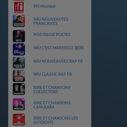
RFI Musique
NRJ NOUVEAUTES
FRANCAISES
NOSTALGIE POETES
NRJ C'EST MARSEILLE BEBE
NRJ NOUVEAUTES RAP FR
NRJ CLASSIC RAP FR
RIRE ET CHANSONS
COLLECTORS
RIRE ET CHANSONS
CANULARS
RIRE ET CHANSONS LES
INTERDITS