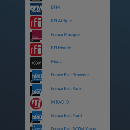
BFM
RFI Afrique
France Musique
RFI Monde
Mouv'
France Bleu Provence
France Bleu Paris
M RADIO
France Bleu Nord
France Bleu RCFM (Corse