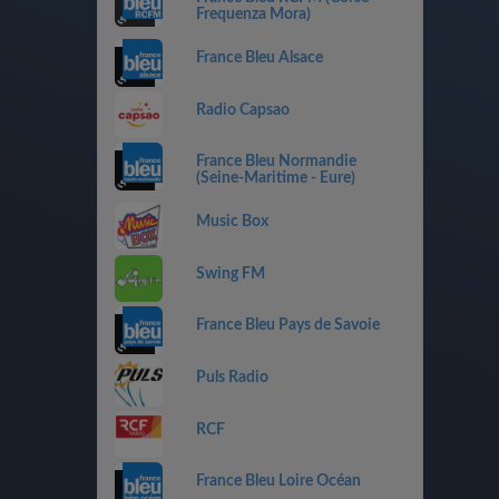
Frequenza Mora)
France Bleu Alsace
Radio Capsao
France Bleu Normandie
(Seine-Maritime - Eure)
Music Box
Swing FM
France Bleu Pays de Savoie
Puls Radio
RCF
France Bleu Loire Océan