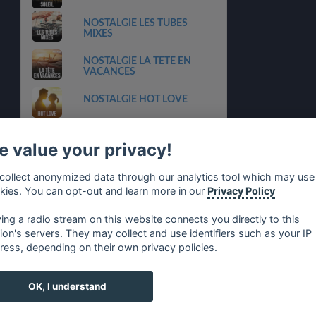
NOSTALGIE LES TUBES
MIXES
NOSTALGIE LA TETE EN
VACANCES
NOSTALGIE HOT LOVE
NOSTALGIE DANCE
COLLECTOR
 value your privacy!
CHERIE CLASSICS
collect anonymized data through our analytics tool which may use
kies. You can opt-out and learn more in our
Privacy Policy
France Bleu Paris
ying a radio stream on this website connects you directly to this
tion's servers. They may collect and use identifiers such as your IP
ress, depending on their own privacy policies.
no
⋅
русский
⋅
nederlands
⋅
dansk
⋅
svenska
⋅
türk
⋅
ελλη
OK, I understand