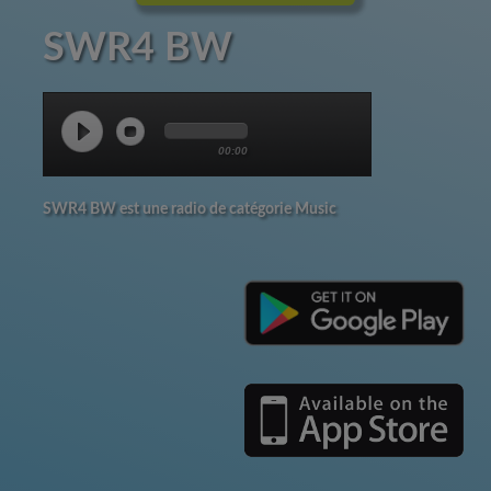
SWR4 BW
00:00
SWR4 BW est une radio de catégorie Music