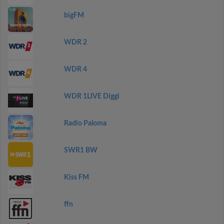
bigFM
WDR 2
WDR 4
WDR 1LIVE Diggi
Radio Paloma
SWR1 BW
Kiss FM
ffn