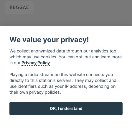
REGGAE
RELAX
We value your privacy!
We collect anonymized data through our analytics tool
which may use cookies. You can opt-out and learn more
MUSIC
in our
Privacy Policy
Playing a radio stream on this website connects you
directly to this station's servers. They may collect and
use identifiers such as your IP address, depending on
français
⋅
english
⋅
deutsch
⋅
español
⋅
italiano
⋅
their own privacy policies.
русский
⋅
nederlands
⋅
dansk
⋅
svenska
⋅
türk
⋅
ελληνικά
⋅
norsk
⋅
suomi
OK, I understand
Contact us: contact@my-radios.com
Terms of service
Privacy Policy