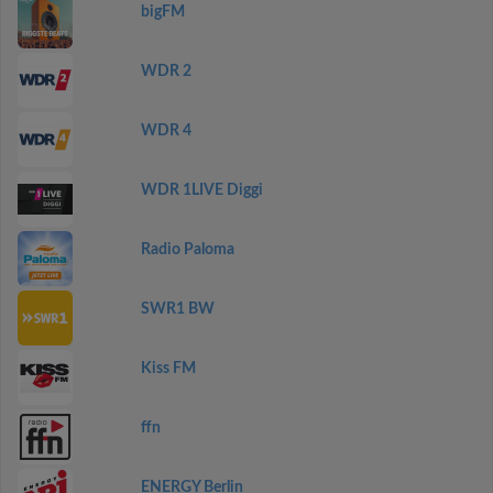
bigFM
WDR 2
WDR 4
WDR 1LIVE Diggi
Radio Paloma
SWR1 BW
Kiss FM
ffn
ENERGY Berlin