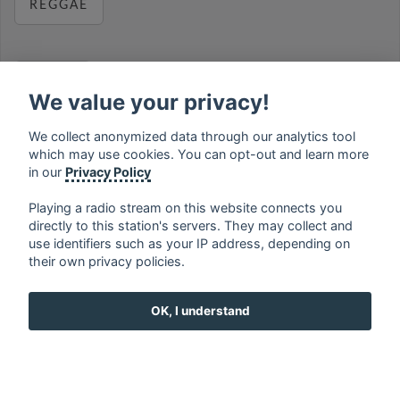
REGGAE
RELAX
We value your privacy!
We collect anonymized data through our analytics tool
which may use cookies. You can opt-out and learn more
MUSIC
in our
Privacy Policy
Playing a radio stream on this website connects you
directly to this station's servers. They may collect and
use identifiers such as your IP address, depending on
français
⋅
english
⋅
deutsch
⋅
español
⋅
italiano
⋅
their own privacy policies.
русский
⋅
nederlands
⋅
dansk
⋅
svenska
⋅
türk
⋅
ελληνικά
⋅
norsk
⋅
suomi
OK, I understand
Contact us: contact@my-radios.com
Terms of service
Privacy Policy