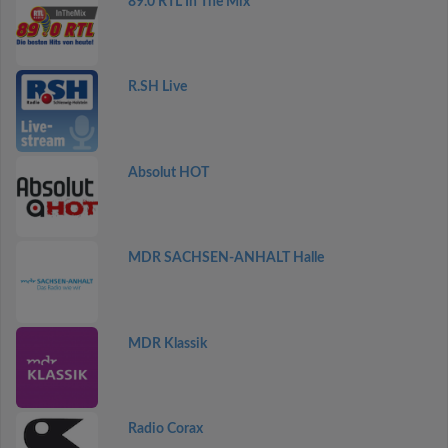
89.0 RTL In The Mix
R.SH Live
Absolut HOT
MDR SACHSEN-ANHALT Halle
MDR Klassik
Radio Corax