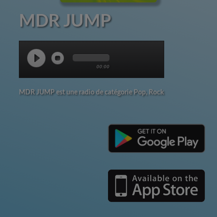
MDR JUMP
00:00
MDR JUMP est une radio de catégorie Pop, Rock