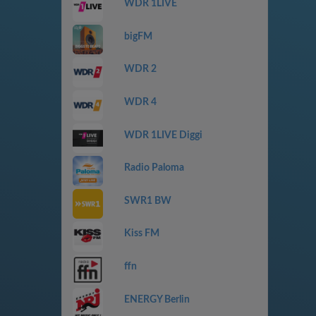
WDR 1LIVE
bigFM
WDR 2
WDR 4
WDR 1LIVE Diggi
Radio Paloma
SWR1 BW
Kiss FM
ffn
ENERGY Berlin