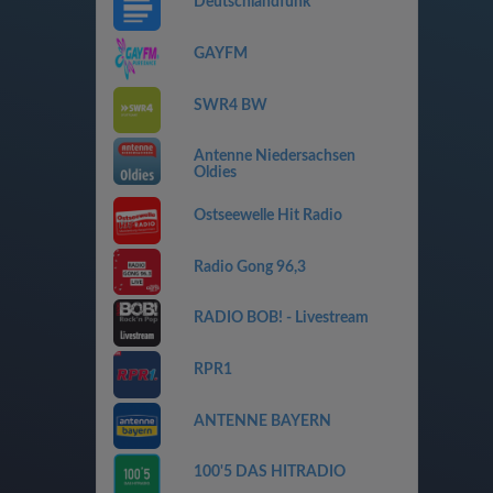
Deutschlandfunk
GAYFM
SWR4 BW
Antenne Niedersachsen
Oldies
Ostseewelle Hit Radio
Radio Gong 96,3
RADIO BOB! - Livestream
RPR1
ANTENNE BAYERN
100'5 DAS HITRADIO