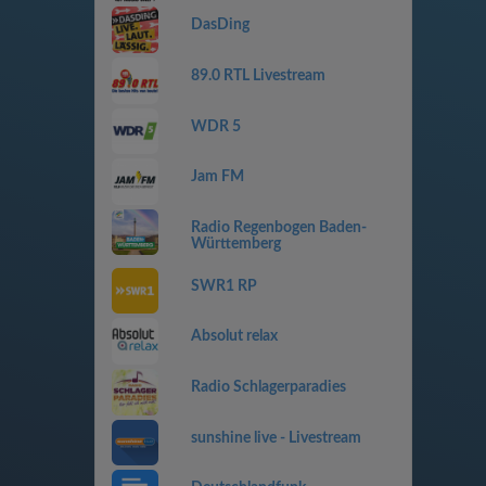
DasDing
89.0 RTL Livestream
WDR 5
Jam FM
Radio Regenbogen Baden-
Württemberg
SWR1 RP
Absolut relax
Radio Schlagerparadies
sunshine live - Livestream