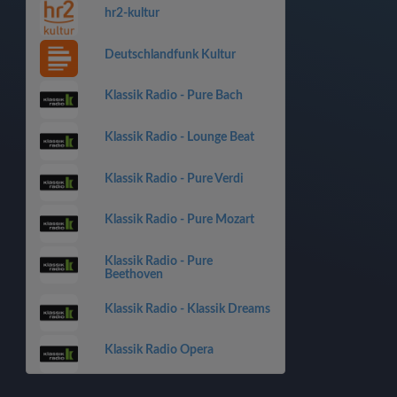
hr2-kultur
Deutschlandfunk Kultur
Klassik Radio - Pure Bach
Klassik Radio - Lounge Beat
Klassik Radio - Pure Verdi
Klassik Radio - Pure Mozart
Klassik Radio - Pure
Beethoven
Klassik Radio - Klassik Dreams
Klassik Radio Opera