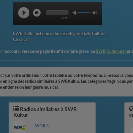
00:00
SWR Kultur est une radio de catégorie Talk, Culture,
Classical
n raccourci vers cette page! Il suffit de faire glisser ce
SWR Kultur-signet
 sur votre ordinateur, votre tablette ou votre téléphone. Ci-dessous vous
ter en ligne des radios similaires à SWRKultur. Les catégories 'tags' vous 
 entier selon leur genre musical.
Radios similaires à SWR
Kultur
c
WDR 3