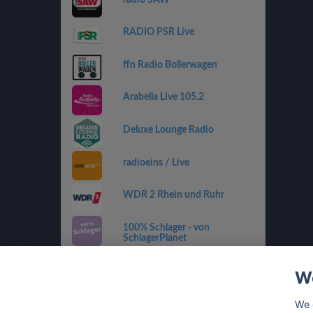
RADIO PSR Live
ffn Radio Bollerwagen
Arabella Live 105.2
Deluxe Lounge Radio
radioeins / Live
WDR 2 Rhein und Ruhr
100% Schlager - von
SchlagerPlanet
Country 108
We
SWR4 RP
We 