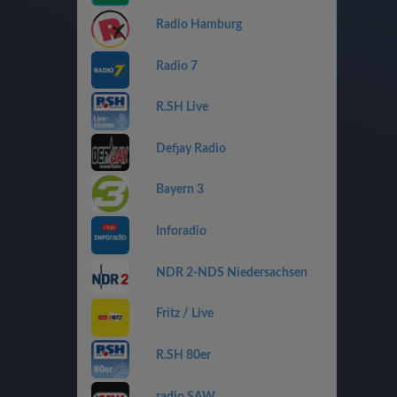
Radio Hamburg
Radio 7
R.SH Live
Defjay Radio
Bayern 3
Inforadio
NDR 2-NDS Niedersachsen
Fritz / Live
R.SH 80er
radio SAW