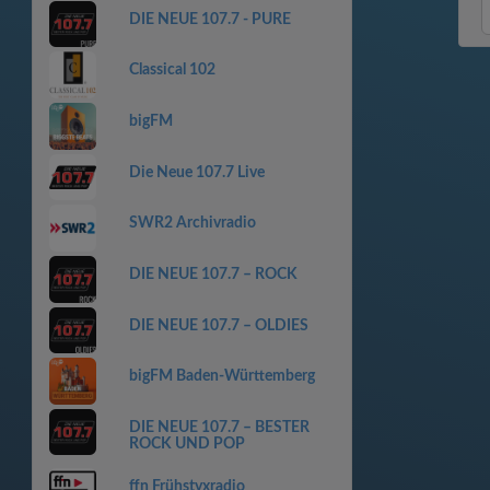
DIE NEUE 107.7 - PURE
Classical 102
bigFM
Die Neue 107.7 Live
SWR2 Archivradio
DIE NEUE 107.7 – ROCK
DIE NEUE 107.7 – OLDIES
bigFM Baden-Württemberg
DIE NEUE 107.7 – BESTER
ROCK UND POP
ffn Frühstyxradio