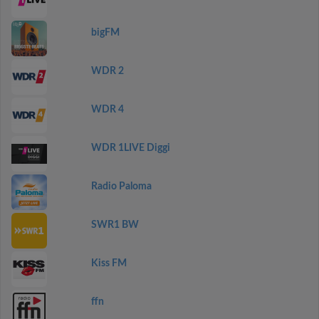
bigFM
WDR 2
WDR 4
WDR 1LIVE Diggi
Radio Paloma
SWR1 BW
Kiss FM
ffn