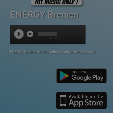
ENERGY Bremen
00:00
ENERGY Bremen est une radio de catégorie Pop, Dance