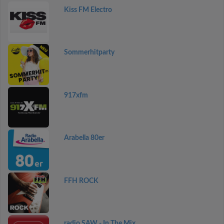
Kiss FM Electro
Sommerhitparty
917xfm
Arabella 80er
FFH ROCK
radio SAW - In The Mix