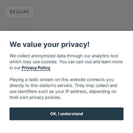
REGGAE
RELAX
We value your privacy!
We collect anonymized data through our analytics tool
which may use cookies. You can opt-out and learn more
MUSIC
in our
Privacy Policy
Playing a radio stream on this website connects you
directly to this station's servers. They may collect and
use identifiers such as your IP address, depending on
français
⋅
english
⋅
deutsch
⋅
español
⋅
italiano
⋅
their own privacy policies.
русский
⋅
nederlands
⋅
dansk
⋅
svenska
⋅
türk
⋅
ελληνικά
⋅
norsk
⋅
suomi
OK, I understand
Contact us: contact@my-radios.com
Terms of service