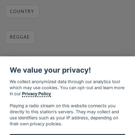
COUNTRY
REGGAE
RELAX
We value your privacy!
We collect anonymized data through our analytics tool
which may use cookies. You can opt-out and learn more
MUSIC
in our
Privacy Policy
Playing a radio stream on this website connects you
directly to this station's servers. They may collect and
use identifiers such as your IP address, depending on
français
⋅
english
⋅
deutsch
⋅
español
⋅
italiano
⋅
their own privacy policies.
русский
⋅
nederlands
⋅
dansk
⋅
svenska
⋅
türk
⋅