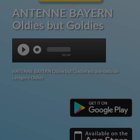
ANTENNE BAYERN
Oldies but Goldies
00:00
ANTENNE BAYERN Oldies but Goldies est une radio de
catégorie Oldies