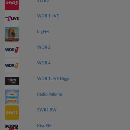
SWR3
WDR 1LIVE
bigFM
WDR 2
WDR 4
WDR 1LIVE Diggi
Radio Paloma
SWR1 BW
Kiss FM