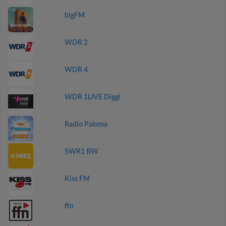
bigFM
WDR 2
WDR 4
WDR 1LIVE Diggi
Radio Paloma
SWR1 BW
Kiss FM
ffn