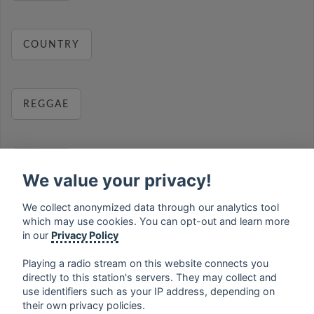
COUNTRY
REGGAE
RELAX
We value your privacy!
We collect anonymized data through our analytics tool
which may use cookies. You can opt-out and learn more
MUSIC
in our
Privacy Policy
Playing a radio stream on this website connects you
directly to this station's servers. They may collect and
use identifiers such as your IP address, depending on
français
⋅
english
⋅
deutsch
⋅
español
⋅
italiano
⋅
their own privacy policies.