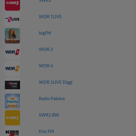
SWR3
WDR 1LIVE
bigFM
WDR 2
WDR 4
WDR 1LIVE Diggi
Radio Paloma
SWR1 BW
Kiss FM