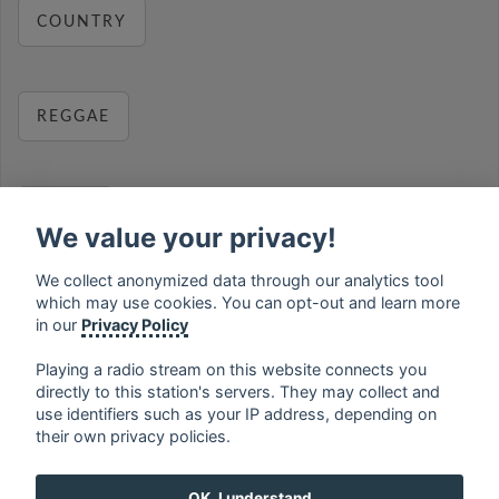
COUNTRY
REGGAE
RELAX
We value your privacy!
We collect anonymized data through our analytics tool
which may use cookies. You can opt-out and learn more
MUSIC
in our
Privacy Policy
Playing a radio stream on this website connects you
directly to this station's servers. They may collect and
use identifiers such as your IP address, depending on
français
⋅
english
⋅
deutsch
⋅
español
⋅
italiano
⋅
their own privacy policies.
русский
⋅
nederlands
⋅
dansk
⋅
svenska
⋅
türk
⋅
ελληνικά
⋅
norsk
⋅
suomi
OK, I understand