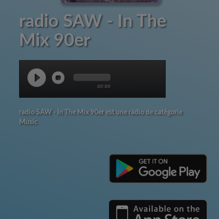
radio SAW - In The
Mix 90er
00:00
radio SAW - In The Mix 90er est une radio de catégorie
Music