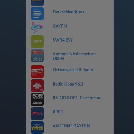
Deutschlandfunk
GAYFM
SWR4 BW
Antenne Niedersachsen
Oldies
Ostseewelle Hit Radio
Radio Gong 96,3
RADIO BOB! - Livestream
RPR1
ANTENNE BAYERN