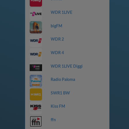
WDR 1LIVE
bigFM
WDR 2
WDR 4
WDR 1LIVE Diggi
Radio Paloma
SWR1 BW
Kiss FM
ffn