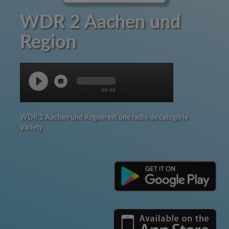
WDR 2 Aachen und
Region
00:00
WDR 2 Aachen und Region est une radio de catégorie
Variety