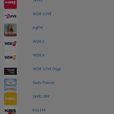
SWR3
WDR 1LIVE
bigFM
WDR 2
WDR 4
WDR 1LIVE Diggi
Radio Paloma
SWR1 BW
Kiss FM