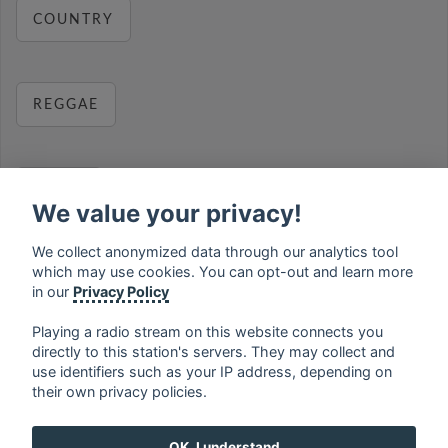
COUNTRY
REGGAE
RELAX
We value your privacy!
We collect anonymized data through our analytics tool
which may use cookies. You can opt-out and learn more
MUSIC
in our
Privacy Policy
Playing a radio stream on this website connects you
directly to this station's servers. They may collect and
use identifiers such as your IP address, depending on
français
⋅
english
⋅
deutsch
⋅
español
⋅
italiano
⋅
their own privacy policies.
русский
⋅
nederlands
⋅
dansk
⋅
svenska
⋅
türk
⋅
ελληνικά
⋅
norsk
⋅
suomi
OK, I understand