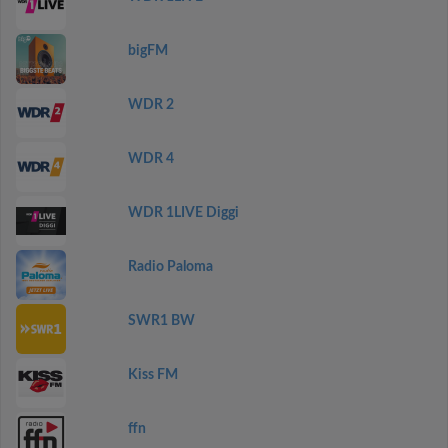
bigFM
WDR 2
WDR 4
WDR 1LIVE Diggi
Radio Paloma
SWR1 BW
Kiss FM
ffn