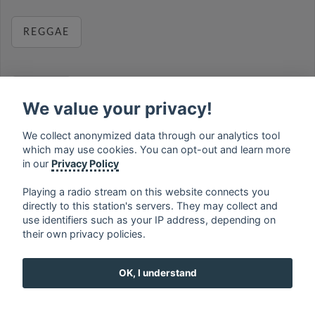
REGGAE
RELAX
We value your privacy!
We collect anonymized data through our analytics tool
which may use cookies. You can opt-out and learn more
MUSIC
in our
Privacy Policy
Playing a radio stream on this website connects you
directly to this station's servers. They may collect and
use identifiers such as your IP address, depending on
français
⋅
english
⋅
deutsch
⋅
español
⋅
italiano
⋅
their own privacy policies.
русский
⋅
nederlands
⋅
dansk
⋅
svenska
⋅
türk
⋅
ελληνικά
⋅
norsk
⋅
suomi
OK, I understand
Contact us: contact@my-radios.com
Terms of service