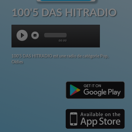
100'5 DAS HITRADIO
00:00
100'5 DAS HITRADIO est une radio de catégorie Pop,
Oldies