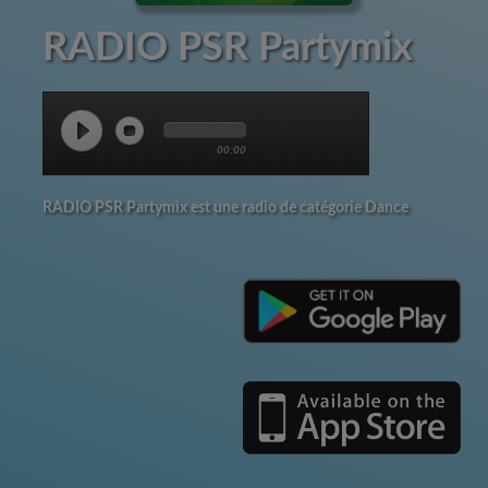
RADIO PSR Partymix
00:00
RADIO PSR Partymix est une radio de catégorie Dance