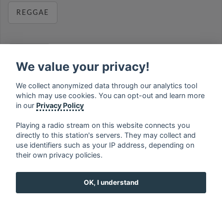
REGGAE
RELAX
We value your privacy!
We collect anonymized data through our analytics tool
which may use cookies. You can opt-out and learn more
MUSIC
in our
Privacy Policy
Playing a radio stream on this website connects you
directly to this station's servers. They may collect and
use identifiers such as your IP address, depending on
français
⋅
english
⋅
deutsch
⋅
español
⋅
italiano
⋅
their own privacy policies.
русский
⋅
nederlands
⋅
dansk
⋅
svenska
⋅
türk
⋅
ελληνικά
⋅
norsk
⋅
suomi
OK, I understand
Contact us: contact@my-radios.com
Terms of service
Privacy Policy