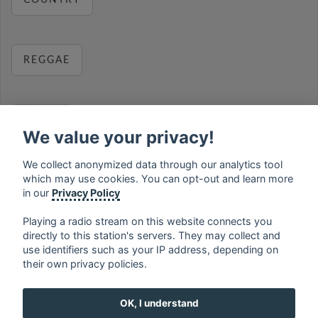
COUNTRY
REGGAE
RELAX
We value your privacy!
We collect anonymized data through our analytics tool
which may use cookies. You can opt-out and learn more
MUSIC
in our
Privacy Policy
Playing a radio stream on this website connects you
directly to this station's servers. They may collect and
use identifiers such as your IP address, depending on
français
⋅
english
⋅
deutsch
⋅
español
⋅
italiano
⋅
their own privacy policies.
русский
⋅
nederlands
⋅
dansk
⋅
svenska
⋅
türk
⋅
ελληνικά
⋅
norsk
⋅
suomi
OK, I understand
Contact us: contact@my-radios.com