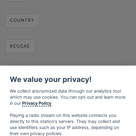
COUNTRY
REGGAE
RELAX
We value your privacy!
We collect anonymized data through our analytics tool
which may use cookies. You can opt-out and learn more
MUSIC
in our
Privacy Policy
Playing a radio stream on this website connects you
directly to this station's servers. They may collect and
use identifiers such as your IP address, depending on
français
⋅
english
⋅
deutsch
⋅
español
⋅
italiano
⋅
their own privacy policies.