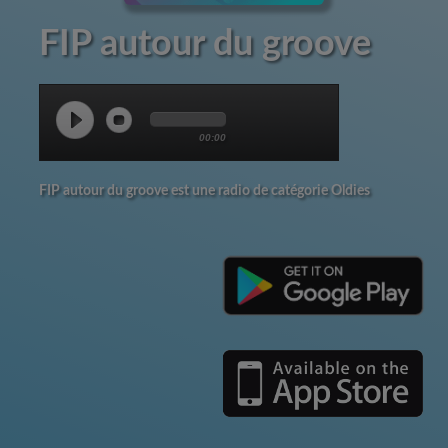
FIP autour du groove
00:00
FIP autour du groove est une radio de catégorie Oldies