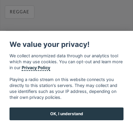
REGGAE
RELAX
We value your privacy!
We collect anonymized data through our analytics tool
which may use cookies. You can opt-out and learn more
MUSIC
in our
Privacy Policy
Playing a radio stream on this website connects you
directly to this station's servers. They may collect and
use identifiers such as your IP address, depending on
français
⋅
english
⋅
deutsch
⋅
español
⋅
italiano
⋅
their own privacy policies.
русский
⋅
nederlands
⋅
dansk
⋅
svenska
⋅
türk
⋅
ελληνικά
⋅
norsk
⋅
suomi
OK, I understand
Contact us: contact@my-radios.com
Terms of service