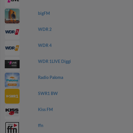
bigFM
WDR 2
WDR 4
WDR 1LIVE Diggi
Radio Paloma
SWR1 BW
Kiss FM
ffn