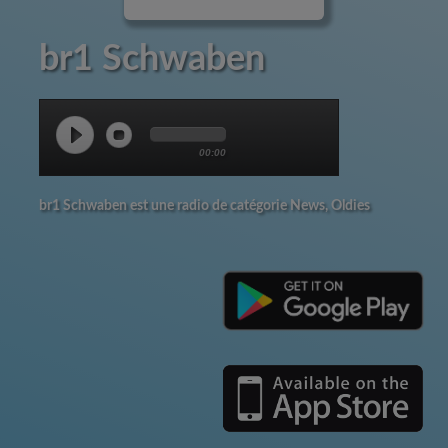
br1 Schwaben
00:00
br1 Schwaben est une radio de catégorie News, Oldies