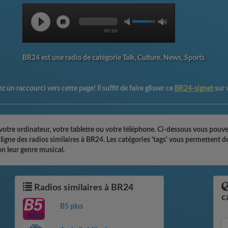
00:00
BR24 est une radio de catégorie Talk, Culture, News, Sports
z un raccourci vers cette page! Il suffit de faire glisser ce
BR24-signet
sur 
otre ordinateur, votre tablette ou votre téléphone. Ci-dessous vous pouvez
n ligne des radios similaires à BR24. Les catégories 'tags' vous permetten
on leur genre musical.
Radios similaires à BR24
c
B5 plus