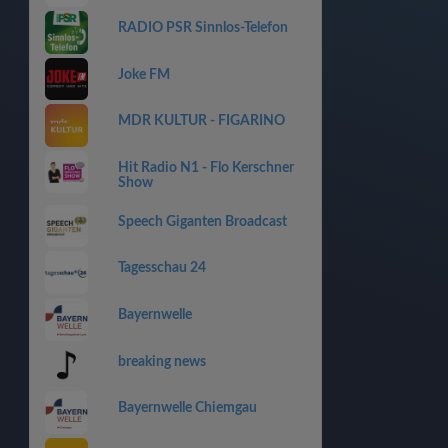
RADIO PSR Sinnlos-Telefon
Joke FM
MDR KULTUR - FIGARINO
Hit Radio N1 - Flo Kerschner
Show
Speech Giganten Broadcast
Tagesschau 24
Bayernwelle
breaking news
Bayernwelle Chiemgau