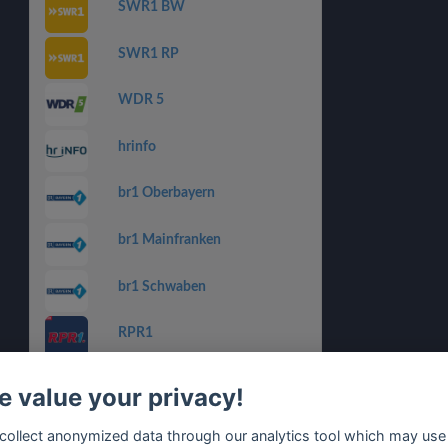
SWR1 BW
SWR1 RP
WDR 5
hrinfo
br1 Oberbayern
br1 Mainfranken
br1 Schwaben
RPR1
br1 Niederbayern Oberpfalz
 value your privacy!
BR1 Franken
collect anonymized data through our analytics tool which may use