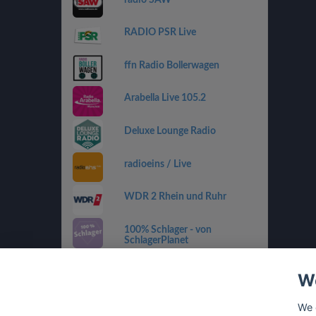
RADIO PSR Live
ffn Radio Bollerwagen
Arabella Live 105.2
Deluxe Lounge Radio
radioeins / Live
WDR 2 Rhein und Ruhr
100% Schlager - von
SchlagerPlanet
Country 108
We
SWR4 RP
We 