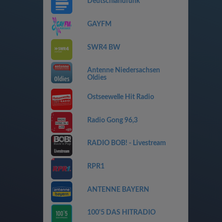
Deutschlandfunk
GAYFM
SWR4 BW
Antenne Niedersachsen
Oldies
Ostseewelle Hit Radio
Radio Gong 96,3
RADIO BOB! - Livestream
RPR1
ANTENNE BAYERN
100'5 DAS HITRADIO