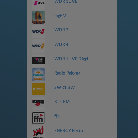
WDR 1LIVE
bigFM
WDR 2
WDR 4
WDR 1LIVE Diggi
Radio Paloma
SWR1 BW
Kiss FM
ffn
ENERGY Berlin