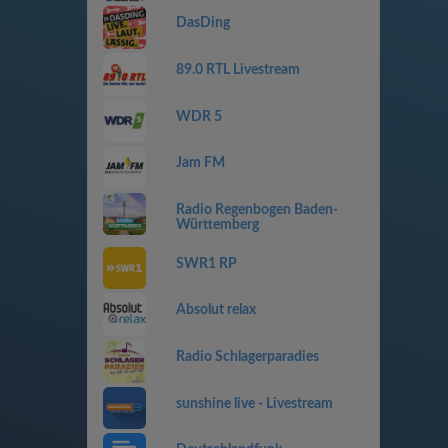
DasDing
89.0 RTL Livestream
WDR 5
Jam FM
Radio Regenbogen Baden-
Württemberg
SWR1 RP
Absolut relax
Radio Schlagerparadies
sunshine live - Livestream