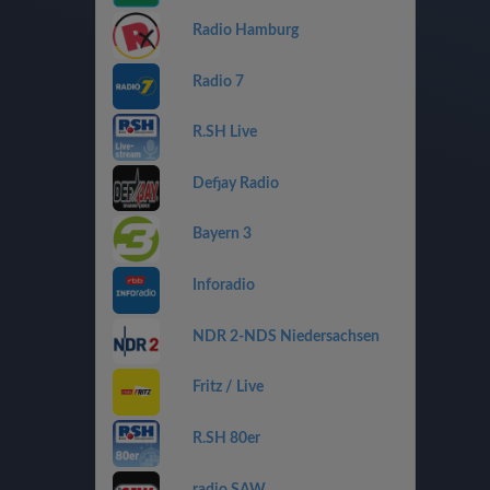
Radio Hamburg
Radio 7
R.SH Live
Defjay Radio
Bayern 3
Inforadio
NDR 2-NDS Niedersachsen
Fritz / Live
R.SH 80er
radio SAW