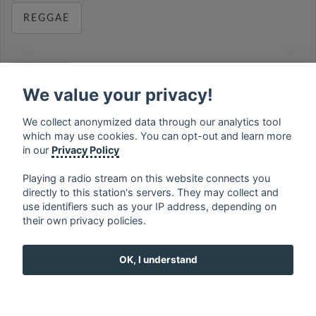
REGGAE
RELAX
We value your privacy!
We collect anonymized data through our analytics tool
which may use cookies. You can opt-out and learn more
MUSIC
in our
Privacy Policy
Playing a radio stream on this website connects you
directly to this station's servers. They may collect and
use identifiers such as your IP address, depending on
français
⋅
english
⋅
deutsch
⋅
español
⋅
italiano
⋅
their own privacy policies.
русский
⋅
nederlands
⋅
dansk
⋅
svenska
⋅
türk
⋅
ελληνικά
⋅
norsk
⋅
suomi
OK, I understand
Contact us: contact@my-radios.com
Terms of service
Privacy Policy