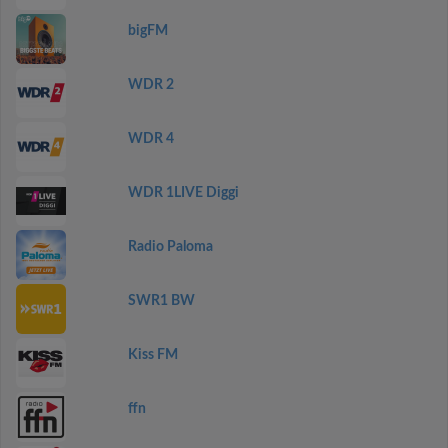
bigFM
WDR 2
WDR 4
WDR 1LIVE Diggi
Radio Paloma
SWR1 BW
Kiss FM
ffn