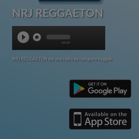
NRJ REGGAETON
00:00
NRJ REGGAETON est une radio de catégorie Reggae