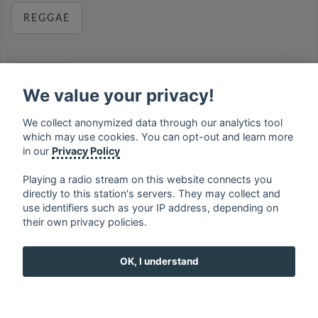
REGGAE
RELAX
We value your privacy!
We collect anonymized data through our analytics tool
which may use cookies. You can opt-out and learn more
MUSIC
in our
Privacy Policy
Playing a radio stream on this website connects you
directly to this station's servers. They may collect and
use identifiers such as your IP address, depending on
français
⋅
english
⋅
deutsch
⋅
español
⋅
italiano
⋅
their own privacy policies.
русский
⋅
nederlands
⋅
dansk
⋅
svenska
⋅
türk
⋅
ελληνικά
⋅
norsk
⋅
suomi
OK, I understand
Contact us: contact@my-radios.com
Terms of service
Privacy Policy