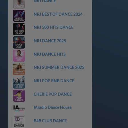
NRJ DANCE
NRJ BEST OF DANCE 2024
NRJ 500 HITS DANCE
NRJ DANCE 2025
NRJ DANCE HITS
NRJ SUMMER DANCE 2025
NRJ POP RNB DANCE
CHERIE POP DANCE
IAradio Dance House
B4B CLUB DANCE