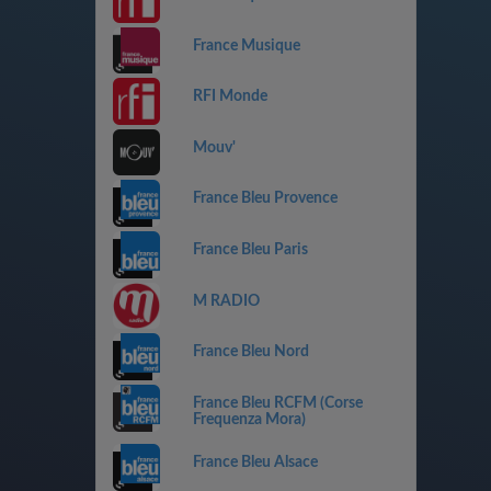
France Musique
RFI Monde
Mouv'
France Bleu Provence
France Bleu Paris
M RADIO
France Bleu Nord
France Bleu RCFM (Corse
Frequenza Mora)
France Bleu Alsace