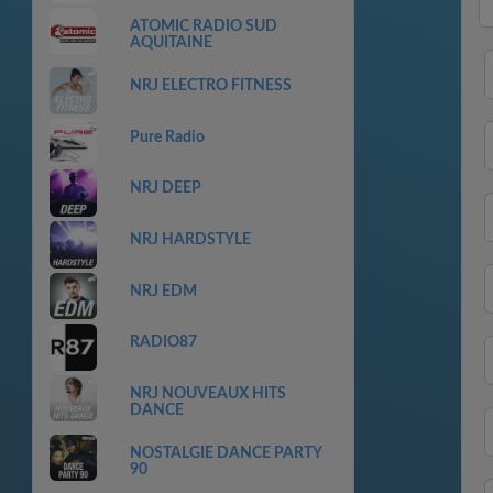
ATOMIC RADIO SUD
AQUITAINE
NRJ ELECTRO FITNESS
Pure Radio
NRJ DEEP
NRJ HARDSTYLE
NRJ EDM
RADIO87
NRJ NOUVEAUX HITS
DANCE
NOSTALGIE DANCE PARTY
90