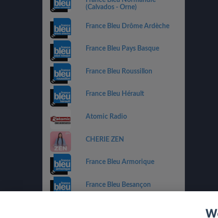
(Calvados - Orne)
France Bleu Drôme Ardèche
France Bleu Pays Basque
France Bleu Roussillon
France Bleu Hérault
Atomic Radio
CHERIE ZEN
France Bleu Armorique
France Bleu Besançon
France Bleu Gironde
We