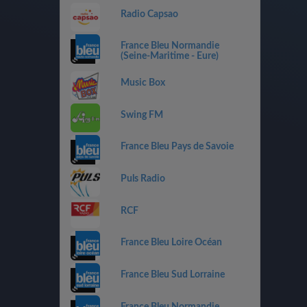
Radio Capsao
France Bleu Normandie
(Seine-Maritime - Eure)
Music Box
Swing FM
France Bleu Pays de Savoie
Puls Radio
RCF
France Bleu Loire Océan
France Bleu Sud Lorraine
France Bleu Normandie