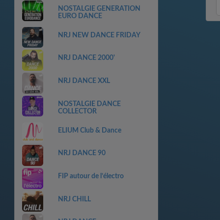
NOSTALGIE GENERATION
EURO DANCE
NRJ NEW DANCE FRIDAY
NRJ DANCE 2000'
NRJ DANCE XXL
NOSTALGIE DANCE
COLLECTOR
ELIUM Club & Dance
NRJ DANCE 90
FIP autour de l’électro
NRJ CHILL