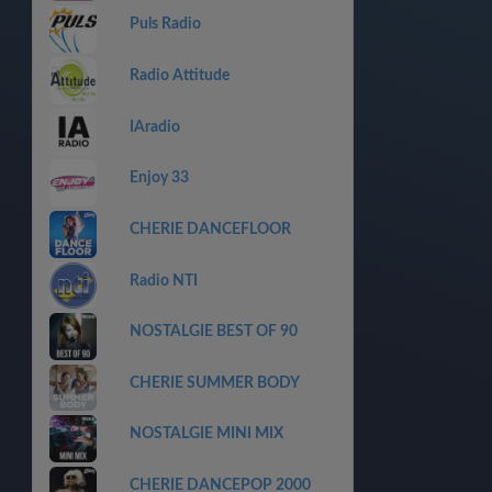
Puls Radio
Radio Attitude
IAradio
Enjoy 33
CHERIE DANCEFLOOR
Radio NTI
NOSTALGIE BEST OF 90
CHERIE SUMMER BODY
NOSTALGIE MINI MIX
CHERIE DANCEPOP 2000