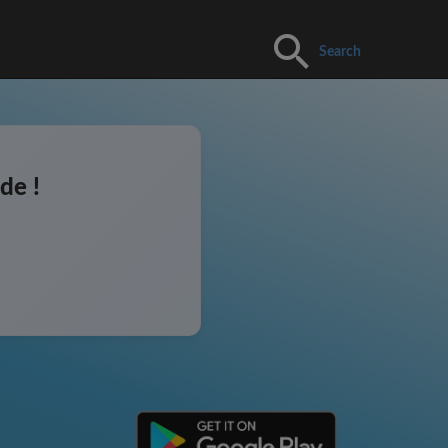
Search
de !