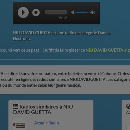
00:00
NRJ DAVID GUETTA est une radio de catégorie Dance,
Electronic
courci vers cette page! Il suffit de faire glisser ce
NRJ DAVID GUETTA-sig
 direct sur votre ordinateur, votre tablette ou votre téléphone. Ci-dess
ent écouter en ligne des radios similaires à NRJDAVIDGUETTA. Les catégori
s ou du monde entier selon leur genre musical.
Radios similaires à NRJ
DAVID GUETTA
c
Atomic Radio